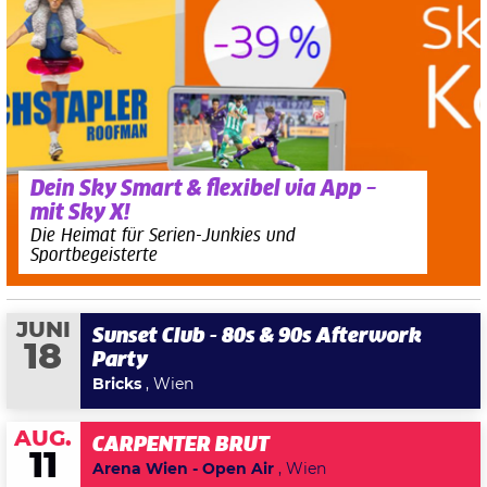
Dein Sky Smart & flexibel via App –
mit Sky X!
Die Heimat für Serien-Junkies und
Sportbegeisterte
JUNI
Sunset Club - 80s & 90s Afterwork
18
Party
Bricks
, Wien
AUG.
CARPENTER BRUT
11
Arena Wien - Open Air
, Wien