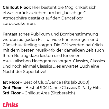
Chillout Floor:
Hier besteht die Möglichkeit sich
etwas zurückzuziehen um bei „lauschiger“
Atmosphäre gestärkt auf den Dancefloor
zurückzukehren.
Fantastisches Publikum und Bombenstimmung
werden auf jeden Fall für viele Erinnerungen und
Gänsehautfeeling sorgen. Die DJ´s werden natürlich
mit dem besten Musik-Mix der damaligen Zeit auch
Ihren Beitrag dazu leisten und für einen
musikalischen Hochgenuss sorgen. Classics, Classics
und noch einmal Classics … es erwartet Euch eine
Nacht der Superlative!
1st Floor
– Best of Club/Dance Hits (ab 2000)
2nd Floor
– Best of 90`s Dance Classics & Party Hits
3rd Floor
– Chillout Area (Sitzbereich)
Links