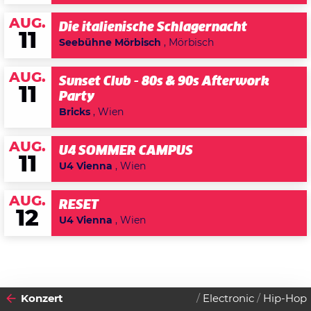
AUG.
Die italienische Schlagernacht
11
Seebühne Mörbisch
, Mörbisch
AUG.
Sunset Club - 80s & 90s Afterwork
11
Party
Bricks
, Wien
AUG.
U4 SOMMER CAMPUS
11
U4 Vienna
, Wien
AUG.
RESET
12
U4 Vienna
, Wien
Konzert
Electronic
Hip-Hop