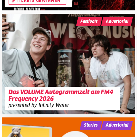
TICKETS GEWINNEN
Festivals
Advertorial
Das VOLUME Autogrammzelt am FM4
Frequency 2026
presented by Infinity Water
Stories
Advertorial