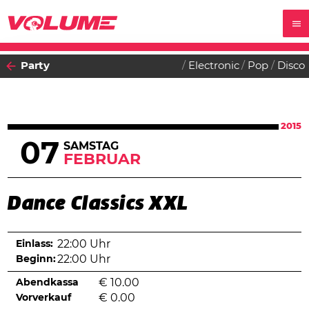
Party
Electronic
Pop
Disco
2015
07
SAMSTAG
FEBRUAR
Dance Classics XXL
Einlass:
22:00 Uhr
Beginn:
22:00 Uhr
Abendkassa
€
10.00
Vorverkauf
€
0.00