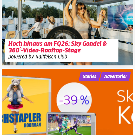
Hoch hinaus am FQ26: Sky Gondel &
360°-Video-Rooftop-Stage
powered by Raiffeisen Club
Stories
Advertorial