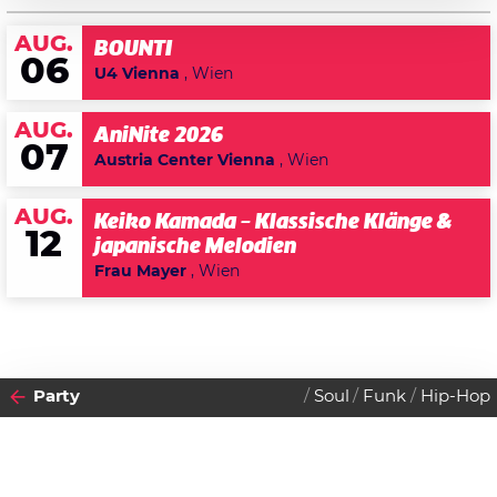
AUG.
BOUNTI
06
U4 Vienna
, Wien
AUG.
AniNite 2026
07
Austria Center Vienna
, Wien
AUG.
Keiko Kamada – Klassische Klänge &
12
japanische Melodien
Frau Mayer
, Wien
Party
Soul
Funk
Hip-Hop
2011