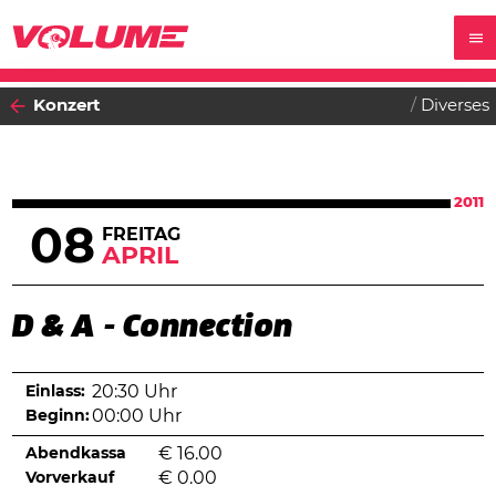
Konzert
Diverses
2011
08
FREITAG
APRIL
D & A - Connection
Einlass:
20:30 Uhr
Beginn:
00:00 Uhr
Abendkassa
€
16.00
Vorverkauf
€
0.00