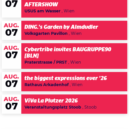
07
AFTERSHOW
USUS am Wasser
, Wien
AUG.
DING.'s Garden by Almdudler
07
Volksgarten Pavillon
, Wien
AUG.
Cybertribe invites BAUGRUPPE90
07
[BLN]
Praterstrasse / PRST
, Wien
AUG.
the biggest expressions ever '26
07
Rathaus Arkadenhof
, Wien
AUG.
ViVa La Plutzer 2026
07
Veranstaltungsplatz Stoob
, Stoob