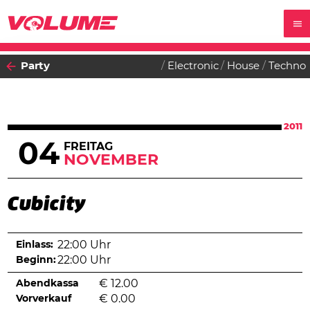
Party
Electronic
House
Techno
2011
04
FREITAG
NOVEMBER
Cubicity
Einlass:
22:00 Uhr
Beginn:
22:00 Uhr
Abendkassa
€
12.00
Vorverkauf
€
0.00