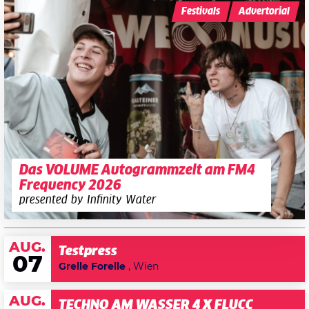
Festivals
Advertorial
Das VOLUME Autogrammzelt am FM4
Frequency 2026
presented by Infinity Water
AUG.
Testpress
07
Grelle Forelle
, Wien
AUG.
TECHNO AM WASSER 4 X FLUCC