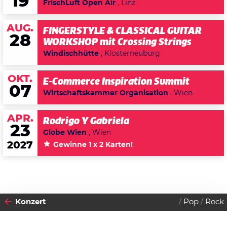
19
FrischLuft Open Air
, Linz
AUG.
FINGERSTYLE & CLASSICAL GUITAR
28
WORKSHOP mit Crossing Strings
Windischhütte
, Klosterneuburg
OKT.
E-Commerce Inspiration Summit
07
Wirtschaftskammer Organisation
, Wien
APR.
Rodrigo Y Gabriela
23
Globe Wien
, Wien
2027
Gewinne 1 x 2 Karten!
Konzert
Pop
Rock