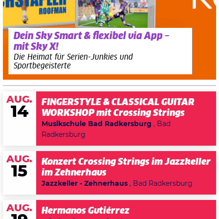
Dein Sky Smart & flexibel via App –
mit Sky X!
Die Heimat für Serien-Junkies und
Sportbegeisterte
AUG.
FINGERSTYLE & CLASSICAL GUITAR
14
WORKSHOP mit Crossing Strings
Musikschule Bad Radkersburg
, Bad
Radkersburg
AUG.
Konzert Crossing Strings im Jazzkeller
15
im Zehnerhaus
Jazzkeller - Zehnerhaus
, Bad Radkersburg
AUG.
Hermanos Gutiérrez