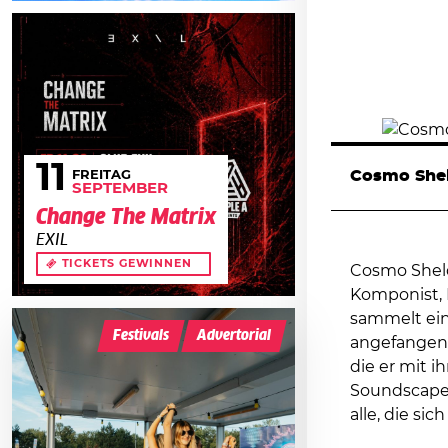
11
Cosmo She
FREITAG
SEPTEMBER
Change The Matrix
EXIL
TICKETS GEWINNEN
Cosmo Sheldr
Komponist, 
sammelt ein
Festivals
Advertorial
angefangen b
die er mit i
Soundscapes
alle, die si