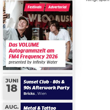
Festivals
Advertorial
Das VOLUME
Autogrammzelt am
FM4 Frequency 2026
presented by Infinity Water
JUNI
Sunset Club - 80s &
18
90s Afterwork Party
Bricks
, Wien
AUG.
Metal & Tattoo