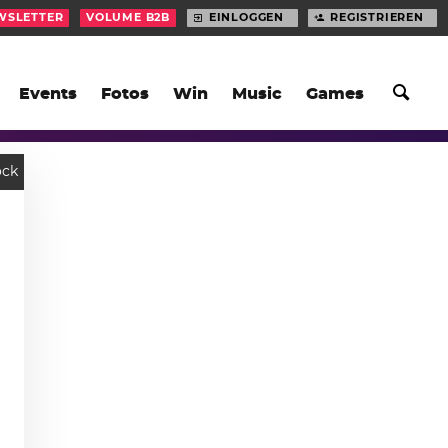
WSLETTER
VOLUME B2B
EINLOGGEN
REGISTRIEREN
Events
Fotos
Win
Music
Games
ock