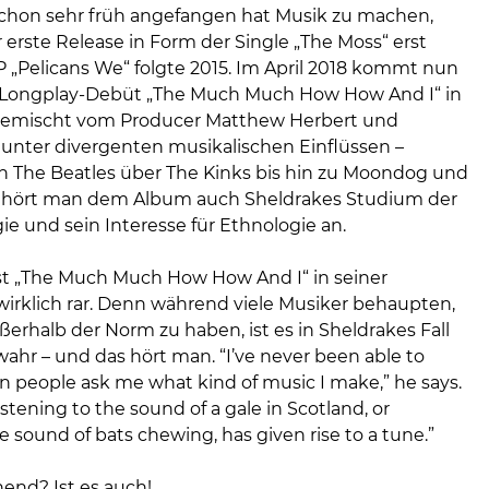
chon sehr früh angefangen hat Musik zu machen,
 erste Release in Form der Single „The Moss“ erst
P „Pelicans We“ folgte 2015. Im April 2018 kommt nun
 Longplay-Debüt „The Much Much How How And I“ in
Gemischt vom Producer Matthew Herbert und
unter divergenten musikalischen Einflüssen –
n The Beatles über The Kinks bis hin zu Moondog und
– hört man dem Album auch Sheldrakes Studium der
e und sein Interesse für Ethnologie an.
st „The Much Much How How And I“ in seiner
 wirklich rar. Denn während viele Musiker behaupten,
ßerhalb der Norm zu haben, ist es in Sheldrakes Fall
wahr – und das hört man. “I’ve never been able to
 people ask me what kind of music I make,” he says.
listening to the sound of a gale in Scotland, or
 sound of bats chewing, has given rise to a tune.”
end? Ist es auch!