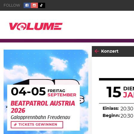
Konzert
15
04
-05
DIE
FREITAG
J
SEPTEMBER
BEATPATROL AUSTRIA
Einlass:
20:30
2026
Beginn:
20:30
Galopprennbahn Freudenau
TICKETS GEWINNEN