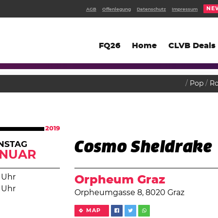
NE
AGB
Offenlegung
Datenschutz
Impressum
FQ26
Home
CLVB Deals
Pop
R
2019
Cosmo Sheldrake
NSTAG
ANUAR
 Uhr
Orpheum Graz
 Uhr
Orpheumgasse 8, 8020 Graz
MAP