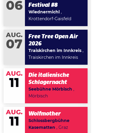
06
Festival #8
Wiednermichl
,
Krottendorf-Gaisfeld
AUG.
Free Tree Open Air
07
2026
Traiskirchen im Innkreis
,
Traiskirchen im Innkreis
AUG.
Die italienische
11
Schlagernacht
Seebühne Mörbisch
,
Mörbisch
AUG.
Wolfmother
11
Schlossbergbühne
Kasematten
, Graz