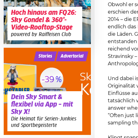
Obwohl er s
Hoch hinaus am FQ26:
erschien der
Sky Gondel & 360°-
2014 – die E
Video-Rooftop-Stage
endlich das
die Läden. 
powered by Raiffeisen Club
entstanden 
reichend vo
Stravinsky 
Stories
Advertorial
Anthropologi
Und dabei i
Originalität
Einflüsse au
Dein Sky Smart &
tatsächlich 
flexibel via App – mit
answer when
Sky X!
“Often just 
Die Heimat für Serien-Junkies
sampling the
und Sportbegeisterte
Klingt spann