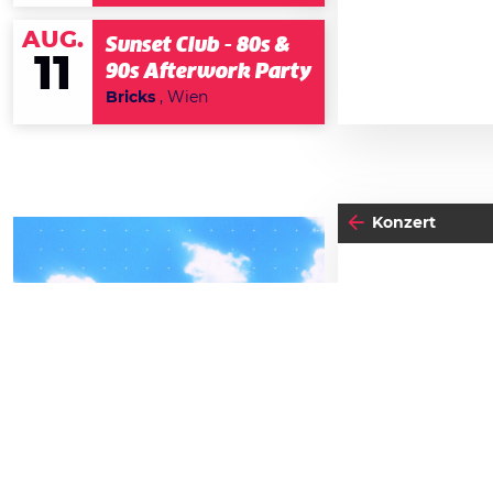
AUG.
Sunset Club - 80s &
11
90s Afterwork Party
Bricks
, Wien
Konzert
04
-05
15
DIE
FREITAG
SEPTEMBER
J
BEATPATROL AUSTRIA
2026
Beginn:
19:30
Galopprennbahn Freudenau