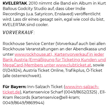
KVELERTAK
. 2010 nimmt die Band ein Album in Kurt
Ballous Godcity Studio auf, dass über Indie
Recordings (u.a. Satyricon, Enslaved) veröffentlicht
wird. Lass dir eines gesagt sein, egal wie cool du bist,
KVELERTAK sind cooler.
VORVERKAUF:
Rockhouse Service Center (Vorverkauf auch bei allen
Rockhouse Veranstaltungen an der Abendkassa und
unter
www.rockhouse.at), Kartenvorverkauf in jeder
Bank Austria (Ermäßigung für Ticketing Kunden und
MegaCard-Members unter
www.clubticket.at
, sowie
01/24924), Austria Ticket Online, Trafikplus, Ö-Ticket
(alle österreichweit).
Für Bayern:
Inn-Salzach Ticket (
www.inn-salzach-
ticket.de
), Kartenservice Scharf (0049/8652/2325) , Ell-
Kram Records (kartenservice@ell-kram;
0049/8649/9869944)