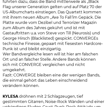
führten dazu, dass die Band mittlerweile als „Black
Flag unserer Generation gelten und auf Platz 70 der
US-Albumcharts einstiegen. Das Quartett kommen
mit ihrem neuen Album „Axe To Fall˜ im Gepäck. Die
Platte wurde vom Dezibel und Terrorizer Magazin
zum Album des Jahres gekührt und ist mit
Gastauftritten u.a. von Steve von Till (Neurosis) und
George Hirsch (Blacklisted) gespickt. CONVERGEs
technische Finesse, gepaart mit fiesesten Hardcore-
Punk ist und bleibt einzigartig.
Wer Bandvergleiche lesen will ist hier am falschen
Ort und an falscher Stelle. Andere Bands können
sich mit CONVERGE vergleichen und nicht
umgekehrt.
Fazit: CONVERGE bleiben eine der wenigen Bands,
die einmal gehört das Leben einschneidend
verändern können.
KYLESA
dröhnen mit 2 Schlagzeugen, tief
gestimmten Gitarren, Noise-Rock Wänden und einer
unbändigen Sludge-Crust-Punk-Rock Attitüde um