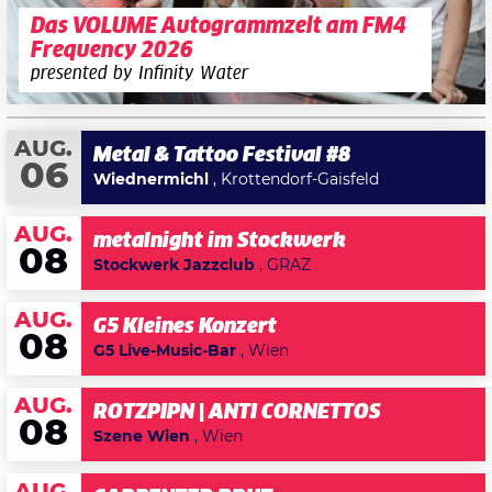
Das VOLUME Autogrammzelt am FM4
Frequency 2026
presented by Infinity Water
AUG.
Metal & Tattoo Festival #8
06
Wiednermichl
, Krottendorf-Gaisfeld
AUG.
metalnight im Stockwerk
08
Stockwerk Jazzclub
, GRAZ
AUG.
G5 Kleines Konzert
08
G5 Live-Music-Bar
, Wien
AUG.
ROTZPIPN | ANTI CORNETTOS
08
Szene Wien
, Wien
AUG.