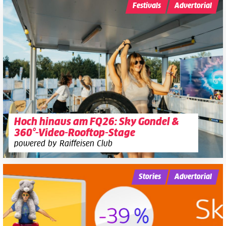
Festivals
Advertorial
Hoch hinaus am FQ26: Sky Gondel &
360°-Video-Rooftop-Stage
powered by Raiffeisen Club
Stories
Advertorial