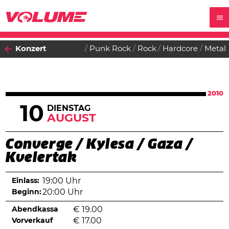
Konzert
Punk Rock
Rock
Hardcore
Metal
2010
10
DIENSTAG
AUGUST
Converge / Kylesa / Gaza /
Kvelertak
Einlass:
19:00 Uhr
Beginn:
20:00 Uhr
Abendkassa
€
19.00
Vorverkauf
€
17.00