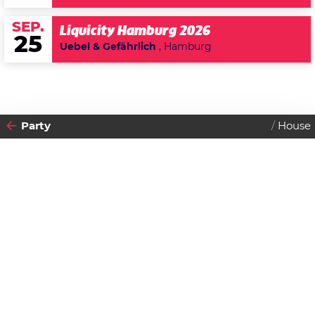
SEP.
Liquicity Hamburg 2026
25
Uebel & Gefährlich
, Hamburg
Party
House
2017
21
SAMSTAG
JANUAR
Datenschutzerklärung
Zustimmen
Ken Club ! - It's Charlet B*tch!
Einlass:
23:00 Uhr