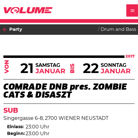
Party
Drum and Bass
2017
VON
21
22
SAMSTAG
SONNTAG
BIS
JANUAR
JANUAR
COMRADE DNB pres. ZOMBIE
CATS & DISASZT
SUB
Singergasse 6-8, 2700 WIENER NEUSTADT
Einlass:
23:00 Uhr
Beginn:
23:00 Uhr