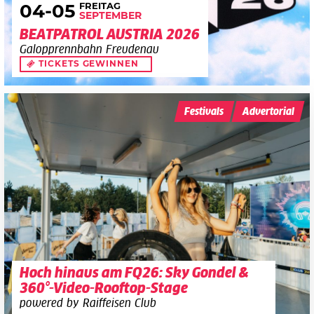
FREITAG
04
-05
SEPTEMBER
BEATPATROL AUSTRIA 2026
Galopprennbahn Freudenau
TICKETS GEWINNEN
Festivals
Advertorial
Hoch hinaus am FQ26: Sky Gondel &
360°-Video-Rooftop-Stage
powered by Raiffeisen Club