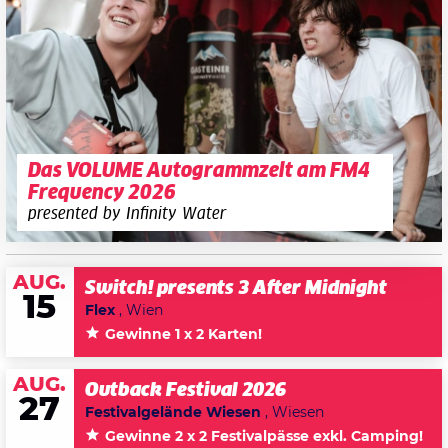
Das VOLUME Autogrammzelt am FM4
Frequency 2026
presented by Infinity Water
AUG.
Switch! presents 3 After Midnight
15
Flex
, Wien
Gewinne 1 x 2 Karten!
AUG.
Outback Festival 2026
27
Festivalgelände Wiesen
, Wiesen
Gewinne 2 x 2 Festivalpässe exkl. Camping!