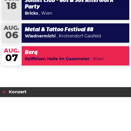
Sunset Club - 80s & 90s Afterwork
18
Party
Bricks
, Wien
AUG.
Metal & Tattoo Festival #8
06
Wiednermichl
, Krottendorf-Gaisfeld
AUG.
Berq
07
Raiffeisen Halle im Gasometer
, Wien
Konzert
2018
07
FREITAG