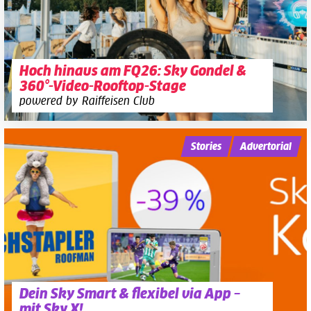
Hoch hinaus am FQ26: Sky Gondel &
360°-Video-Rooftop-Stage
powered by Raiffeisen Club
Stories
Advertorial
Dein Sky Smart & flexibel via App –
mit Sky X!