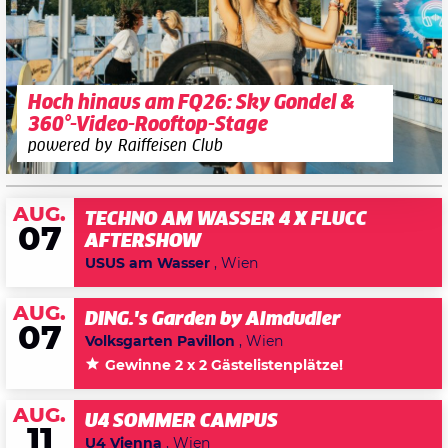
Hoch hinaus am FQ26: Sky Gondel &
360°-Video-Rooftop-Stage
powered by Raiffeisen Club
AUG.
TECHNO AM WASSER 4 X FLUCC
07
AFTERSHOW
USUS am Wasser
, Wien
AUG.
DING.'s Garden by Almdudler
07
Volksgarten Pavillon
, Wien
Gewinne 2 x 2 Gästelistenplätze!
AUG.
U4 SOMMER CAMPUS
11
U4 Vienna
, Wien