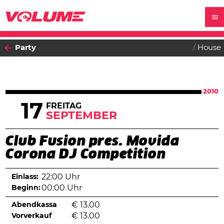
Party
House
2010
17
FREITAG
SEPTEMBER
Club Fusion pres. Movida
Corona DJ Competition
Einlass:
22:00 Uhr
Beginn:
00:00 Uhr
Abendkassa
€
13.00
Vorverkauf
€
13.00