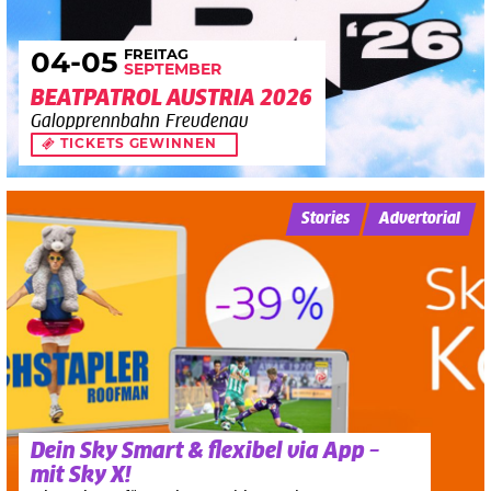
FREITAG
04
-05
SEPTEMBER
BEATPATROL AUSTRIA 2026
Galopprennbahn Freudenau
TICKETS GEWINNEN
Stories
Advertorial
Dein Sky Smart & flexibel via App –
mit Sky X!