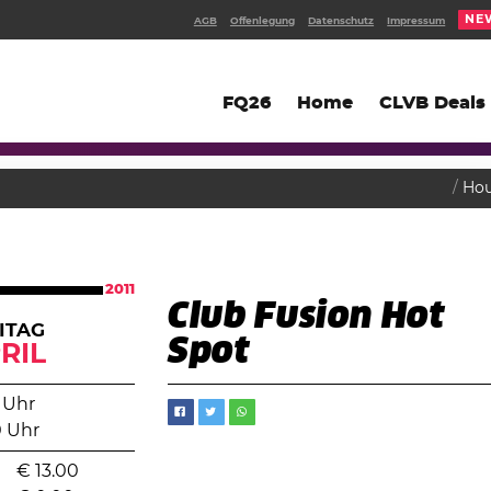
NE
AGB
Offenlegung
Datenschutz
Impressum
FQ26
Home
CLVB Deals
Ho
2011
Club Fusion Hot
ITAG
Spot
RIL
 Uhr
0 Uhr
€
13.00