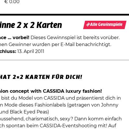
€
0.00
nne 2 x 2 Karten
Alle Gewinnspiele
e ... vorbei!
Dieses Gewinnspiel ist bereits vorüber.
chen Gewinner wurden per E-Mail benachrichtigt.
chluss:
13. April 2011
HAT 2×2 KARTEN FÜR DICH!
hion concept with CASSIDA luxury fashion!
l
bist du Model von CASSIDA und präsentierst dich in
n Mode dieses Fashionlabels (getragen von Johnny
und Black Eyed Peas)
aussehend, charismatisch, sexy? Dann komm einfach
ch spontan beim CASSIDA-Eventshooting mit! Auf