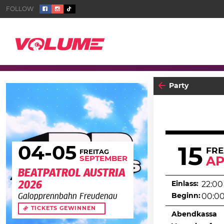
Party
04
-05
15
FRE
FREITAG
SEPTEMBER
AP
BEATPATROL AUSTRIA
2026
Einlass:
22:00
Beginn:
00:0
Galopprennbahn Freudenau
TICKETS GEWINNEN
Abendkassa