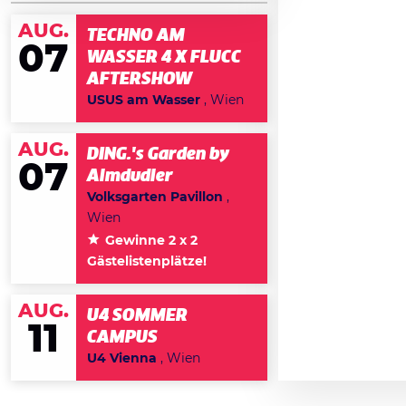
AUG.
TECHNO AM
07
WASSER 4 X FLUCC
AFTERSHOW
USUS am Wasser
, Wien
AUG.
DING.'s Garden by
07
Almdudler
Volksgarten Pavillon
,
Wien
Gewinne 2 x 2
Gästelistenplätze!
AUG.
U4 SOMMER
11
CAMPUS
U4 Vienna
, Wien