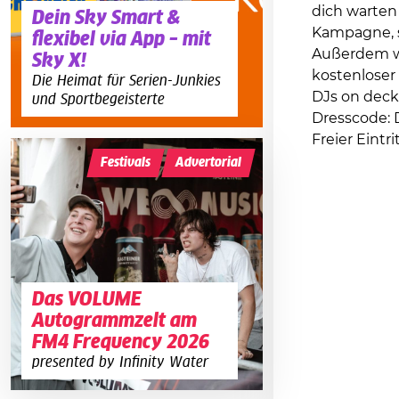
dich warten
Dein Sky Smart &
Kampagne, s
flexibel via App – mit
Außerdem w
Sky X!
kostenloser 
Die Heimat für Serien-Junkies
DJs on deck
und Sportbegeisterte
Dresscode: 
Freier Eintr
Festivals
Advertorial
Das VOLUME
Autogrammzelt am
FM4 Frequency 2026
presented by Infinity Water