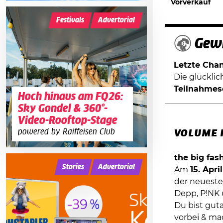
Vorverkauf
Festivals
Advertorial
Gewi
Letzte Chanc
Die glückli
Teilnahmes
Hoch hinaus am FQ26:
Sky Gondel & 360°-
Video-Rooftop-Stage
powered by Raiffeisen Club
VOLUME 
the big fas
Stories
Advertorial
Am
15. Apri
der neueste
Depp, P!NK 
Du bist gut
vorbei & ma