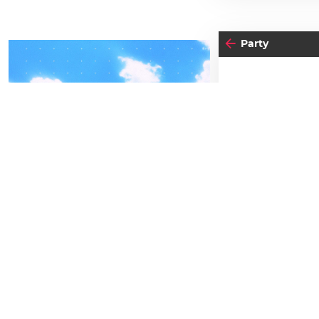
Party
15
04
-05
FRE
FREITAG
AP
SEPTEMBER
BEATPATROL AUSTRIA
Einlass:
23:00
2026
Beginn:
23:00
Galopprennbahn Freudenau
TICKETS GEWINNEN
Abendkassa
Vorverkauf
Festivals
Advertorial
Gewi