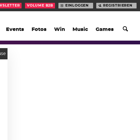
WSLETTER
VOLUME B2B
EINLOGGEN
REGISTRIEREN
Events
Fotos
Win
Music
Games
use