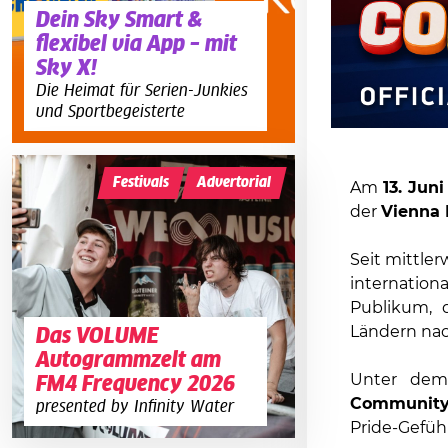
Dein Sky Smart &
flexibel via App – mit
Sky X!
Die Heimat für Serien-Junkies
und Sportbegeisterte
Festivals
Advertorial
Am
13. Juni
der
Vienna 
Seit mittler
internation
Publikum, 
Ländern na
Das VOLUME
Autogrammzelt am
Unter de
FM4 Frequency 2026
Communit
presented by Infinity Water
Pride-Gefühl