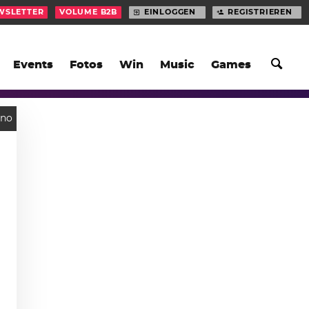
WSLETTER
VOLUME B2B
EINLOGGEN
REGISTRIEREN
Events
Fotos
Win
Music
Games
hno