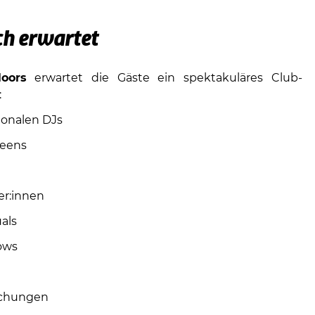
h erwartet
loors
erwartet die Gäste ein spektakuläres Club-
:
ionalen DJs
eens
er:innen
als
ows
schungen