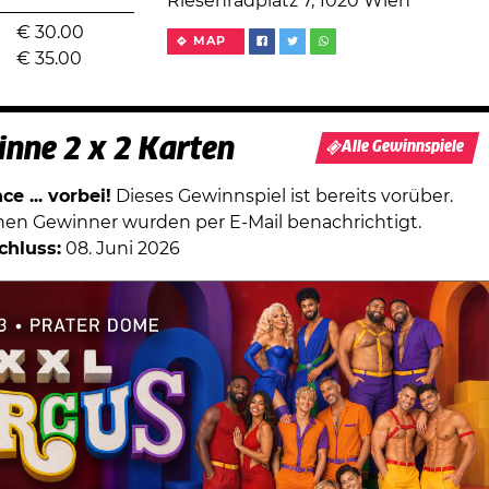
Riesenradplatz 7, 1020 Wien
€
30.00
MAP
€
35.00
nne 2 x 2 Karten
Alle Gewinnspiele
e ... vorbei!
Dieses Gewinnspiel ist bereits vorüber.
chen Gewinner wurden per E-Mail benachrichtigt.
chluss:
08. Juni 2026