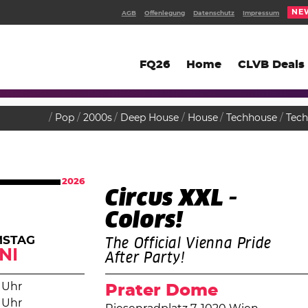
NE
AGB
Offenlegung
Datenschutz
Impressum
FQ26
Home
CLVB Deals
Pop
2000s
Deep House
House
Techhouse
Tec
2026
Circus XXL -
Colors!
MSTAG
The Official Vienna Pride
NI
After Party!
 Uhr
Prater Dome
 Uhr