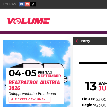
Party
04
-05
FREITAG
SEPTEMBER
BEATPATROL AUSTRIA
13
SA
JU
2026
Galopprennbahn Freudenau
Einlass:
23:00
TICKETS GEWINNEN
Beginn:
23:00