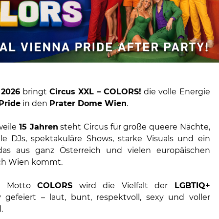
 2026
bringt
Circus XXL – COLORS!
die volle Energie
Pride
in den
Prater Dome Wien
.
weile
15 Jahren
steht Circus für große queere Nächte,
ale DJs, spektakuläre Shows, starke Visuals und ein
das aus ganz Österreich und vielen europäischen
ch Wien kommt.
m Motto
COLORS
wird die Vielfalt der
LGBTIQ+
y
gefeiert – laut, bunt, respektvoll, sexy und voller
.