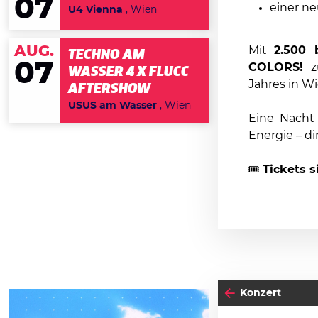
07
einer n
U4 Vienna
, Wien
AUG.
Mit
2.500 
TECHNO AM
07
COLORS!
zu
WASSER 4 X FLUCC
Jahres in Wi
AFTERSHOW
USUS am Wasser
, Wien
Eine Nacht 
Energie – di
🎟
Tickets s
Konzert