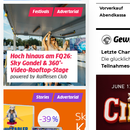
Vorverkauf
Festivals
Advertorial
Abendkassa
Gewi
Letzte Chanc
Hoch hinaus am FQ26:
Die glückli
Sky Gondel & 360°-
Teilnahmes
Video-Rooftop-Stage
powered by Raiffeisen Club
Stories
Advertorial