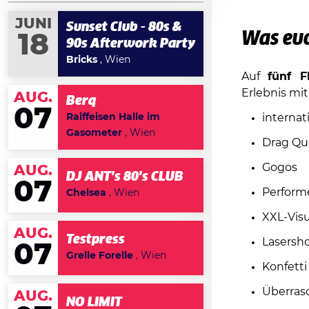
JUNI
Sunset Club - 80s &
Was euc
18
90s Afterwork Party
Bricks
, Wien
Auf
fünf F
Erlebnis mit
AUG.
Berq
07
Raiffeisen Halle im
internat
Gasometer
, Wien
Drag Qu
Gogos
AUG.
DJ ANT's 80's CLUB
07
Perform
Chelsea
, Wien
XXL-Visu
AUG.
Testpress
Lasersh
07
Grelle Forelle
, Wien
Konfetti
Überra
AUG.
NO LIMIT