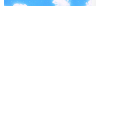
13
04
-05
SA
FREITAG
JU
SEPTEMBER
BEATPATROL AUSTRIA
Einlass:
19:00
2026
Galopprennbahn Freudenau
Vorverkauf
TICKETS GEWINNEN
Festivals
Advertorial
Hoch hinaus am FQ26: