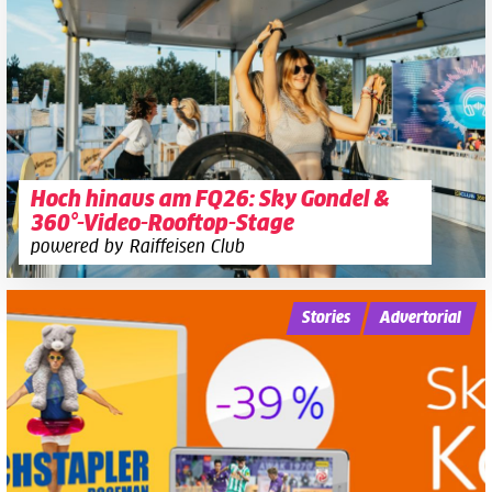
Hoch hinaus am FQ26: Sky Gondel &
360°-Video-Rooftop-Stage
powered by Raiffeisen Club
Stories
Advertorial