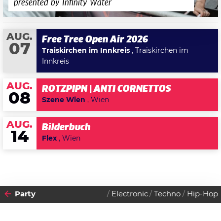
presented by Infinity Water
AUG.
Free Tree Open Air 2026
07
Traiskirchen im Innkreis
, Traiskirchen im
Innkreis
AUG.
ROTZPIPN | ANTI CORNETTOS
08
Szene Wien
, Wien
AUG.
Bilderbuch
14
Flex
, Wien
Party
Electronic
Techno
Hip-Hop