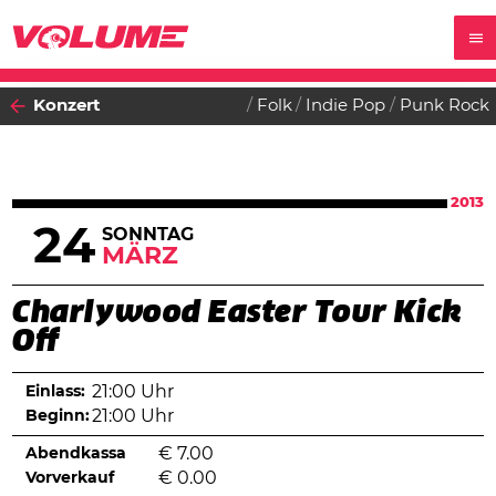
Konzert
Folk
Indie Pop
Punk Rock
2013
24
SONNTAG
MÄRZ
Charlywood Easter Tour Kick
Off
Einlass:
21:00 Uhr
Beginn:
21:00 Uhr
Abendkassa
€
7.00
Vorverkauf
€
0.00