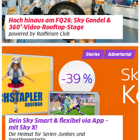
Hoch hinaus am FQ26: Sky Gondel &
360°-Video-Rooftop-Stage
powered by Raiffeisen Club
Stories
Advertorial
Dein Sky Smart & flexibel via App –
mit Sky X!
Die Heimat für Serien-Junkies und
Sportbegeisterte