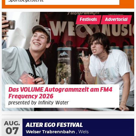
Festivals
Advertorial
Das VOLUME Autogrammzelt am FM4
Frequency 2026
presented by Infinity Water
AUG.
ALTER EGO FESTIVAL
07
Welser Trabrennbahn
, Wels