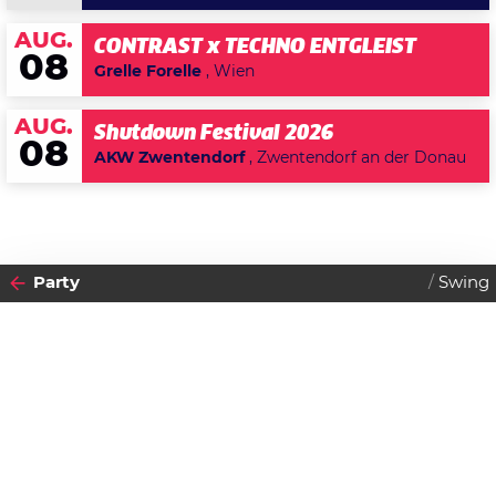
AUG.
CONTRAST x TECHNO ENTGLEIST
08
Grelle Forelle
, Wien
AUG.
Shutdown Festival 2026
08
AKW Zwentendorf
, Zwentendorf an der Donau
Party
Swing
2013
24
SONNTAG
MÄRZ
Datenschutzerklärung
Zustimmen