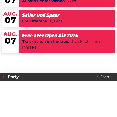
07
Austria Center Vienna
, Wien
AUG.
Seiler und Speer
07
Freiluftarena B
, Graz
AUG.
Free Tree Open Air 2026
07
Traiskirchen im Innkreis
, Traiskirchen im
Innkreis
Party
Diverses
2011
24
DONNERSTAG
FEBRUAR
Datenschutzerklärung