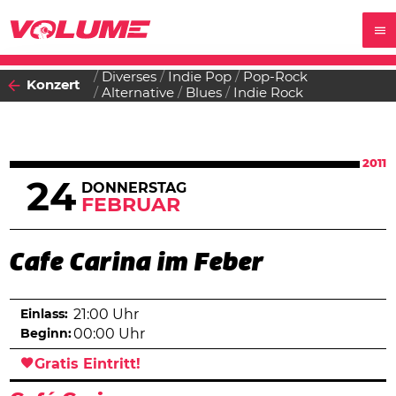
Diverses
Indie Pop
Pop-Rock
Konzert
Alternative
Blues
Indie Rock
2011
24
DONNERSTAG
FEBRUAR
Cafe Carina im Feber
Einlass:
21:00 Uhr
Beginn:
00:00 Uhr
Gratis Eintritt!