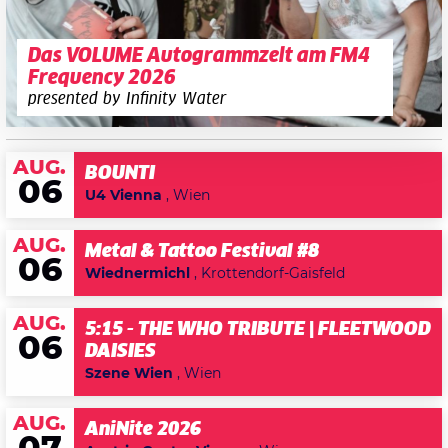
Das VOLUME Autogrammzelt am FM4
Frequency 2026
presented by Infinity Water
AUG.
BOUNTI
06
U4 Vienna
, Wien
AUG.
Metal & Tattoo Festival #8
06
Wiednermichl
, Krottendorf-Gaisfeld
AUG.
5:15 - THE WHO TRIBUTE | FLEETWOOD
06
DAISIES
Szene Wien
, Wien
AUG.
AniNite 2026