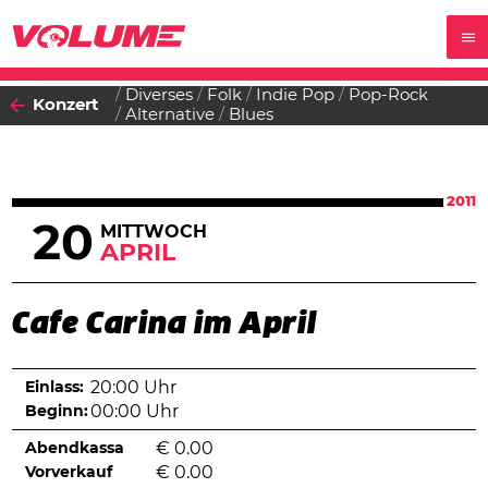
Diverses
Folk
Indie Pop
Pop-Rock
Konzert
Alternative
Blues
2011
20
MITTWOCH
APRIL
Cafe Carina im April
Einlass:
20:00 Uhr
Beginn:
00:00 Uhr
Abendkassa
€
0.00
Vorverkauf
€
0.00