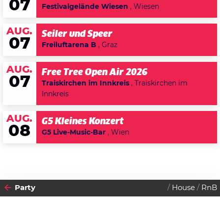
07
Festivalgelände Wiesen
, Wiesen
AUG.
Seiler und Speer
07
Freiluftarena B
, Graz
AUG.
Free Tree Open Air 2026
07
Traiskirchen im Innkreis
, Traiskirchen im
Innkreis
AUG.
G5 Kleines Konzert
08
G5 Live-Music-Bar
, Wien
Party
House
RnB