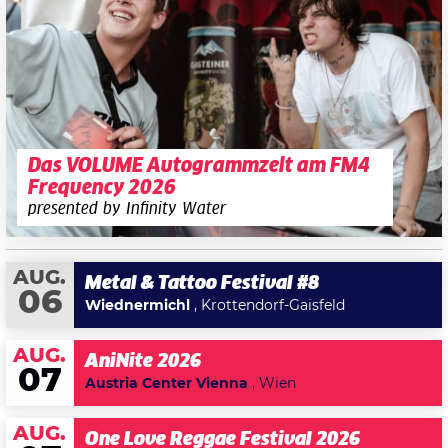
Das VOLUME Autogrammzelt am FM4
Frequency 2026
presented by Infinity Water
AUG.
Metal & Tattoo Festival #8
06
Wiednermichl
, Krottendorf-Gaisfeld
AUG.
AniNite 2026
07
Austria Center Vienna
, Wien
AUG.
One Love Reggae Festival 2026