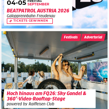
FREITAG
04
-05
SEPTEMBER
BEATPATROL AUSTRIA 2026
Galopprennbahn Freudenau
TICKETS GEWINNEN
Festivals
Advertorial
Hoch hinaus am FQ26: Sky Gondel &
360°-Video-Rooftop-Stage
powered by Raiffeisen Club