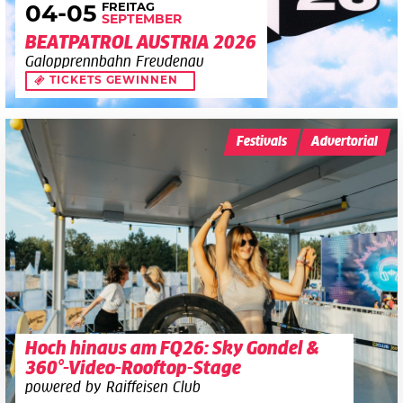
FREITAG
04
-05
SEPTEMBER
BEATPATROL AUSTRIA 2026
Galopprennbahn Freudenau
TICKETS GEWINNEN
Festivals
Advertorial
Hoch hinaus am FQ26: Sky Gondel &
360°-Video-Rooftop-Stage
powered by Raiffeisen Club