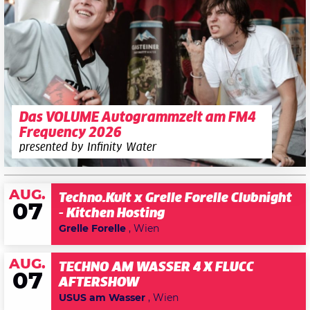
Das VOLUME Autogrammzelt am FM4
Frequency 2026
presented by Infinity Water
AUG.
Techno.Kult x Grelle Forelle Clubnight
07
- Kitchen Hosting
Grelle Forelle
, Wien
AUG.
TECHNO AM WASSER 4 X FLUCC
07
AFTERSHOW
USUS am Wasser
, Wien