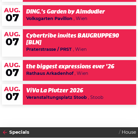
AUG.
DING.'s Garden by Almdudler
07
Volksgarten Pavillon
, Wien
AUG.
Cybertribe invites BAUGRUPPE90
07
[BLN]
Praterstrasse / PRST
, Wien
AUG.
the biggest expressions ever '26
07
Rathaus Arkadenhof
, Wien
AUG.
ViVa La Plutzer 2026
07
Veranstaltungsplatz Stoob
, Stoob
Specials
House