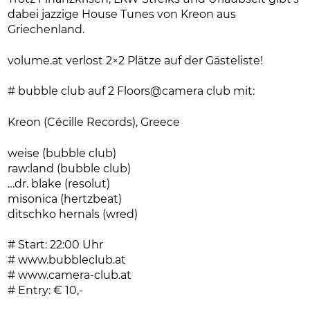
dabei jazzige House Tunes von Kreon aus
Griechenland.
volume.at verlost 2×2 Plätze auf der Gästeliste!
# bubble club auf 2 Floors@camera club mit:
Kreon (Cécille Records), Greece
weise (bubble club)
raw:land (bubble club)
…dr. blake (resolut)
misonica (hertzbeat)
ditschko hernals (wred)
# Start: 22:00 Uhr
# www.bubbleclub.at
# www.camera-club.at
# Entry: € 10,-