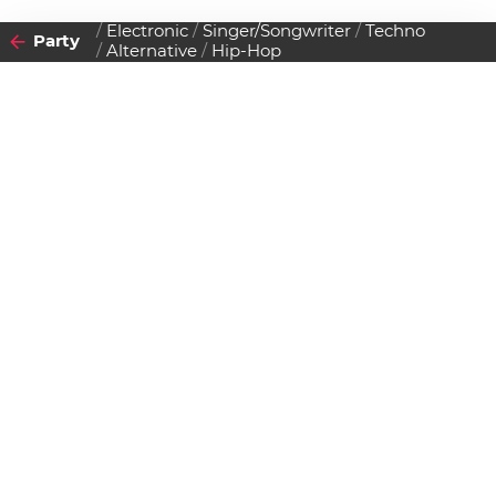
Electronic
Singer/Songwriter
Techno
Party
Alternative
Hip-Hop
2011
08
SONNTAG
MAI
Datenschutzerklärung
Zustimmen
Fluc Sonntag
Einlass:
18:00 Uhr
Beginn:
21:00 Uhr
Gratis Eintritt!
Flucc
Praterstern 5, 1020 Wien