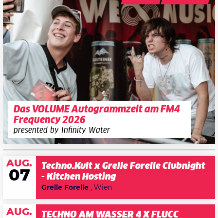
Das VOLUME Autogrammzelt am FM4
Frequency 2026
presented by Infinity Water
AUG.
Techno.Kult x Grelle Forelle Clubnight
07
- Kitchen Hosting
Grelle Forelle
, Wien
AUG.
TECHNO AM WASSER 4 X FLUCC