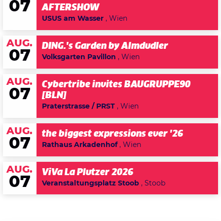
07
AFTERSHOW
USUS am Wasser
, Wien
AUG.
DING.'s Garden by Almdudler
07
Volksgarten Pavillon
, Wien
AUG.
Cybertribe invites BAUGRUPPE90
07
[BLN]
Praterstrasse / PRST
, Wien
AUG.
the biggest expressions ever '26
07
Rathaus Arkadenhof
, Wien
AUG.
ViVa La Plutzer 2026
07
Veranstaltungsplatz Stoob
, Stoob