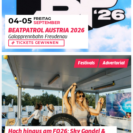
FREITAG
04
-05
SEPTEMBER
BEATPATROL AUSTRIA 2026
Galopprennbahn Freudenau
TICKETS GEWINNEN
Festivals
Advertorial
Hoch hinaus am FQ26: Sky Gondel &