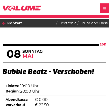
Konzert
Electronic
Drum and Bass
2011
08
SONNTAG
MAI
Bubble Beatz - Verschoben!
Einlass:
19:00 Uhr
Beginn:
20:00 Uhr
Abendkassa
€
0.00
Vorverkauf
€
22.50