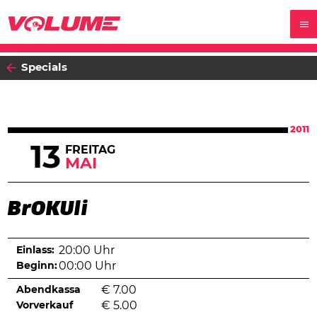
Specials
2011
13
FREITAG
MAI
BrOKUli
Einlass:
20:00 Uhr
Beginn:
00:00 Uhr
Abendkassa
€
7.00
Vorverkauf
€
5.00