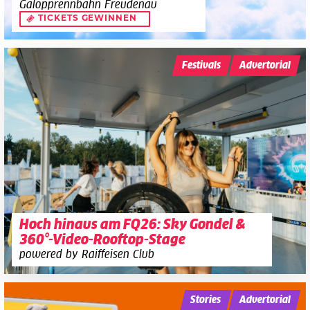
Galopprennbahn Freudenau
TICKETS GEWINNEN
Festivals
Advertorial
Hoch hinaus am FQ26: Sky Gondel &
360°-Video-Rooftop-Stage
powered by Raiffeisen Club
Stories
Advertorial