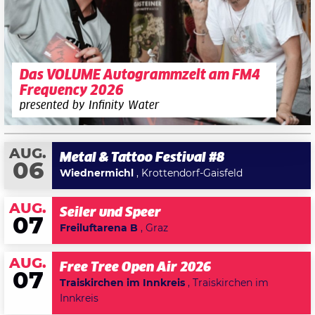
Das VOLUME Autogrammzelt am FM4
Frequency 2026
presented by Infinity Water
AUG.
Metal & Tattoo Festival #8
06
Wiednermichl
, Krottendorf-Gaisfeld
AUG.
Seiler und Speer
07
Freiluftarena B
, Graz
AUG.
Free Tree Open Air 2026
07
Traiskirchen im Innkreis
, Traiskirchen im
Innkreis