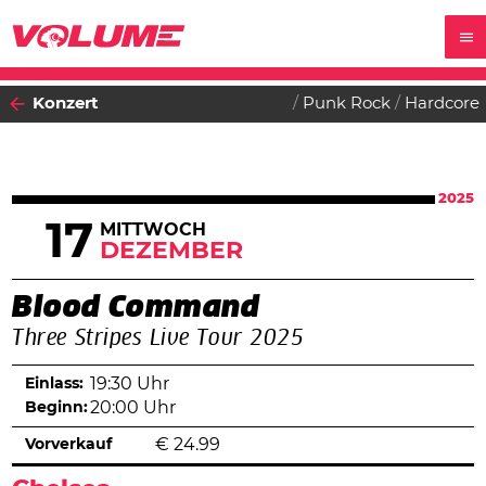
Konzert
Punk Rock
Hardcore
2025
17
MITTWOCH
DEZEMBER
Blood Command
Three Stripes Live Tour 2025
Einlass:
19:30 Uhr
Beginn:
20:00 Uhr
Vorverkauf
€
24.99