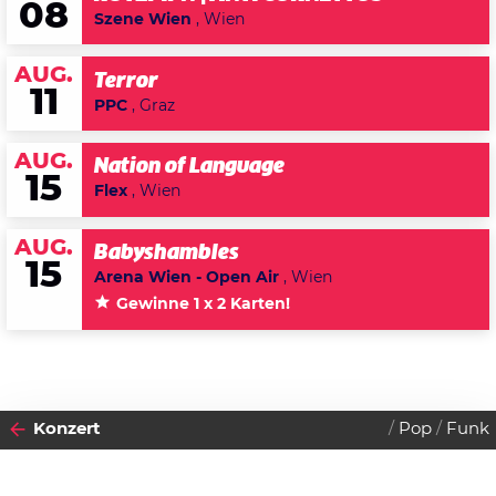
08
Szene Wien
, Wien
AUG.
Terror
11
PPC
, Graz
AUG.
Nation of Language
15
Flex
, Wien
AUG.
Babyshambles
15
Arena Wien - Open Air
, Wien
Gewinne 1 x 2 Karten!
Konzert
Pop
Funk