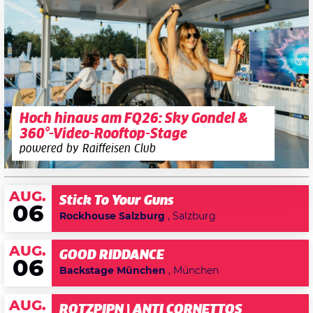
Hoch hinaus am FQ26: Sky Gondel &
360°-Video-Rooftop-Stage
powered by Raiffeisen Club
AUG.
Stick To Your Guns
06
Rockhouse Salzburg
, Salzburg
AUG.
GOOD RIDDANCE
06
Backstage München
, München
AUG.
ROTZPIPN | ANTI CORNETTOS