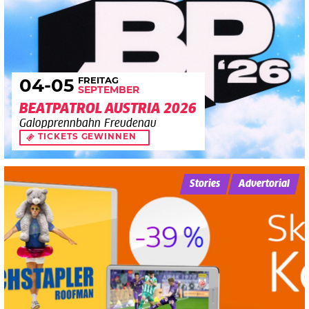
FREITAG
04
-05
SEPTEMBER
BEATPATROL AUSTRIA 2026
Galopprennbahn Freudenau
TICKETS GEWINNEN
Stories
Advertorial