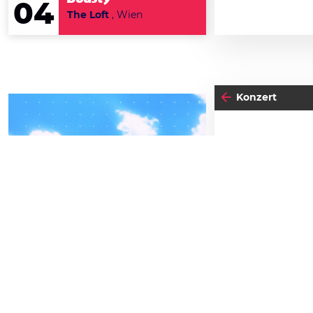
04
The Loft
, Wien
Konzert
04
-05
FREITAG
SEPTEMBER
BEATPATROL AUSTRIA
05
FRE
2026
JU
Galopprennbahn Freudenau
TICKETS GEWINNEN
Einlass:
00:0
Beginn:
20:00