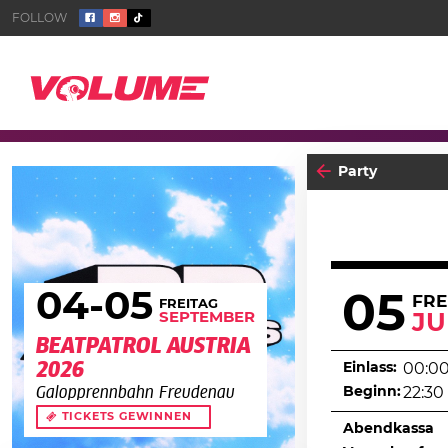
Party
04
-05
05
FRE
FREITAG
SEPTEMBER
JU
BEATPATROL AUSTRIA
2026
Einlass:
00:0
Beginn:
22:30
Galopprennbahn Freudenau
TICKETS GEWINNEN
Abendkassa