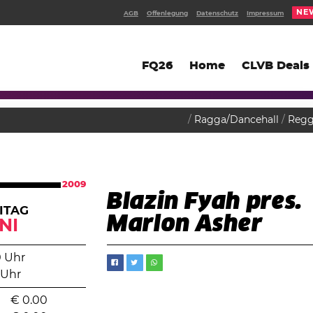
NE
AGB
Offenlegung
Datenschutz
Impressum
FQ26
Home
CLVB Deals
Ragga/Dancehall
Reg
2009
Blazin Fyah pres.
ITAG
Marlon Asher
NI
0 Uhr
 Uhr
€
0.00