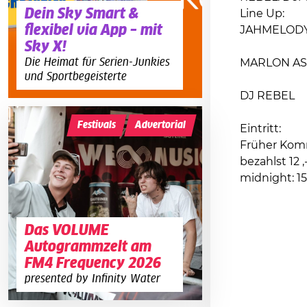
Dein Sky Smart &
Line Up:
flexibel via App – mit
JAHMELOD
Sky X!
Die Heimat für Serien-Junkies
MARLON A
und Sportbegeisterte
DJ REBEL
Festivals
Advertorial
Eintritt:
Früher Komm
bezahlst 12 
midnight: 15
Das VOLUME
Autogrammzelt am
FM4 Frequency 2026
presented by Infinity Water