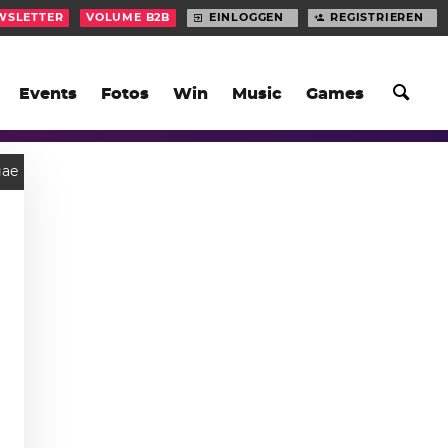
WSLETTER
VOLUME B2B
EINLOGGEN
REGISTRIEREN
Events
Fotos
Win
Music
Games
gae