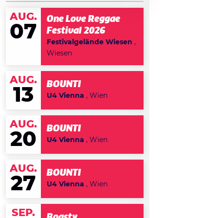
AUG.
One Love Reggae
07
Festival 2026
Festivalgelände Wiesen
,
Wiesen
AUG.
BOUNTI
13
U4 Vienna
, Wien
AUG.
BOUNTI
20
U4 Vienna
, Wien
AUG.
BOUNTI
27
U4 Vienna
, Wien
SEP.
Boasty