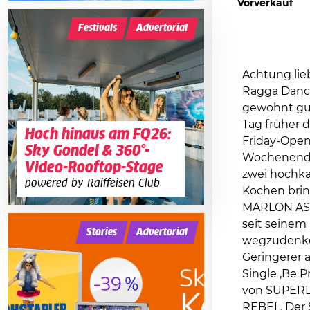
Vorverkauf
Festivals
Advertorial
Achtung lie
Ragga Danceh
gewohnt gut
Tag früher 
Hoch hinaus am FQ26:
Friday-Open
Sky Gondel & 360°-
Wochenende 
Video-Rooftop-Stage
zwei hochka
powered by Raiffeisen Club
Kochen bring
MARLON ASHE
seit seinem
Stories
Advertorial
wegzudenken
Geringerer 
Single ‚Be 
von SUPERLO
REBEL. Der