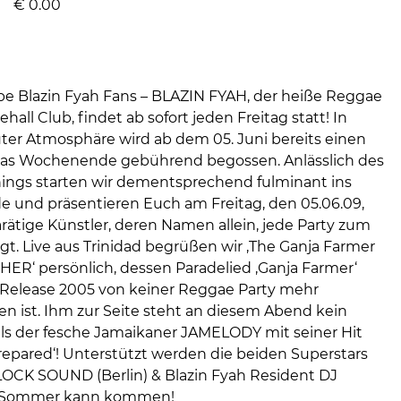
€
0.00
be Blazin Fyah Fans – BLAZIN FYAH, der heiße Reggae
all Club, findet ab sofort jeden Freitag statt! In
er Atmosphäre wird ab dem 05. Juni bereits einen
das Wochenende gebührend begossen. Anlässlich des
ings starten wir dementsprechend fulminant ins
und präsentieren Euch am Freitag, den 05.06.09,
rätige Künstler, deren Namen allein, jede Party zum
t. Live aus Trinidad begrüßen wir ‚The Ganja Farmer
R‘ persönlich, dessen Paradelied ‚Ganja Farmer‘
 Release 2005 von keiner Reggae Party mehr
 ist. Ihm zur Seite steht an diesem Abend kein
als der fesche Jamaikaner JAMELODY mit seiner Hit
Prepared‘! Unterstützt werden die beiden Superstars
CK SOUND (Berlin) & Blazin Fyah Resident DJ
 Sommer kann kommen!