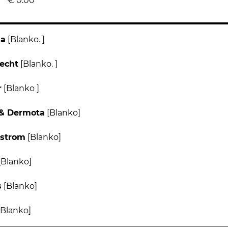
€
0.00
na
[Blanko. ]
echt
[Blanko. ]
r
[Blanko ]
 & Dermota
[Blanko]
tstrom
[Blanko]
[Blanko]
s
[Blanko]
Blanko]