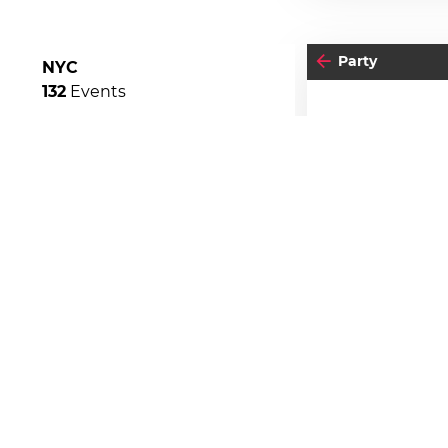
Party
NYC
132
Events
17
SA
D
Einlass:
23:00
Beginn:
23:00
04
-05
FREITAG
SEPTEMBER
Abendkassa
BEATPATROL AUSTRIA
Vorverkauf
2026
Galopprennbahn Freudenau
TICKETS GEWINNEN