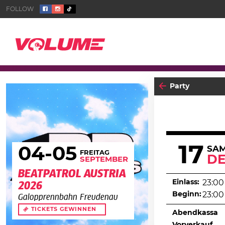
Party
17
04
-05
SA
FREITAG
D
SEPTEMBER
BEATPATROL AUSTRIA
Einlass:
23:00
2026
Beginn:
23:00
Galopprennbahn Freudenau
TICKETS GEWINNEN
Abendkassa