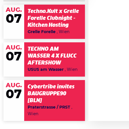
AUG.
Techno.Kult x Grelle
07
Forelle Clubnight -
Kitchen Hosting
Grelle Forelle
, Wien
AUG.
TECHNO AM
07
WASSER 4 X FLUCC
AFTERSHOW
USUS am Wasser
, Wien
AUG.
Cybertribe invites
07
BAUGRUPPE90
[BLN]
Praterstrasse / PRST
,
Wien