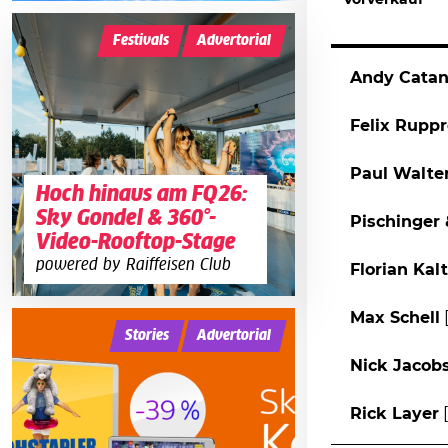
Vorverkauf
Festivals
Advertorial
Andy Cata
Felix Ruppr
Paul Walte
Hoch hinaus am FQ26:
Sky Gondel & 360°-
Pischinger
Video-Rooftop-Stage
powered by Raiffeisen Club
Florian Kal
Max Schell
Stories
Advertorial
Nick Jacob
Rick Layer
[