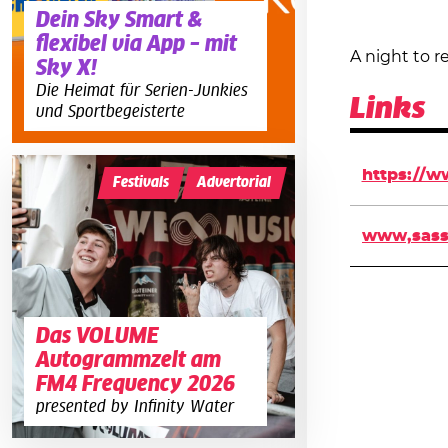
Dein Sky Smart &
flexibel via App – mit
A night to 
Sky X!
Die Heimat für Serien-Junkies
Links
und Sportbegeisterte
https://w
Festivals
Advertorial
www,sass
Das VOLUME
Autogrammzelt am
FM4 Frequency 2026
presented by Infinity Water