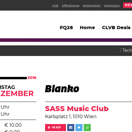
NE
AGB
Offenlegung
Datenschutz
Impressum
FQ26
Home
CLVB Deals
Tec
2016
Blanko
MSTAG
EZEMBER
 Uhr
SASS Music Club
 Uhr
Karlsplatz 1, 1010 Wien
€
10.00
MAP