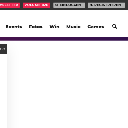
WSLETTER
VOLUME B2B
EINLOGGEN
REGISTRIEREN
Events
Fotos
Win
Music
Games
hno