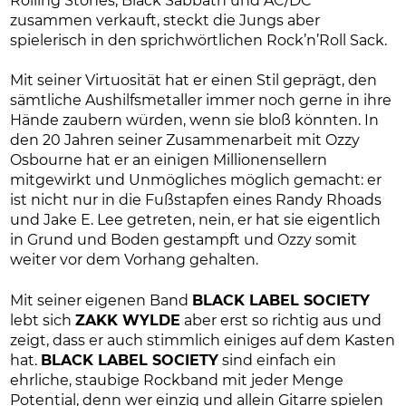
Rolling Stones, Black Sabbath und AC/DC
zusammen verkauft, steckt die Jungs aber
spielerisch in den sprichwörtlichen Rock’n’Roll Sack.
Mit seiner Virtuosität hat er einen Stil geprägt, den
sämtliche Aushilfsmetaller immer noch gerne in ihre
Hände zaubern würden, wenn sie bloß könnten. In
den 20 Jahren seiner Zusammenarbeit mit Ozzy
Osbourne hat er an einigen Millionensellern
mitgewirkt und Unmögliches möglich gemacht: er
ist nicht nur in die Fußstapfen eines Randy Rhoads
und Jake E. Lee getreten, nein, er hat sie eigentlich
in Grund und Boden gestampft und Ozzy somit
weiter vor dem Vorhang gehalten.
Mit seiner eigenen Band
BLACK LABEL SOCIETY
lebt sich
ZAKK WYLDE
aber erst so richtig aus und
zeigt, dass er auch stimmlich einiges auf dem Kasten
hat.
BLACK LABEL SOCIETY
sind einfach ein
ehrliche, staubige Rockband mit jeder Menge
Potential, denn wer einzig und allein Gitarre spielen