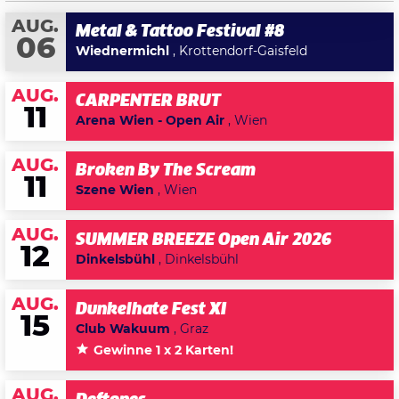
AUG.
Metal & Tattoo Festival #8
06
Wiednermichl
, Krottendorf-Gaisfeld
AUG.
CARPENTER BRUT
11
Arena Wien - Open Air
, Wien
AUG.
Broken By The Scream
11
Szene Wien
, Wien
AUG.
SUMMER BREEZE Open Air 2026
12
Dinkelsbühl
, Dinkelsbühl
AUG.
Dunkelhate Fest XI
15
Club Wakuum
, Graz
Gewinne 1 x 2 Karten!
AUG.