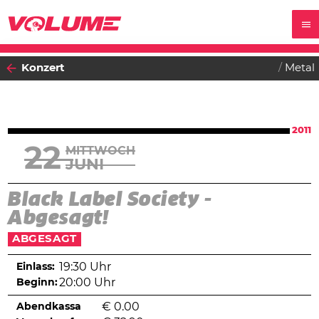
Konzert
Metal
2011
22
MITTWOCH
JUNI
Black Label Society -
Abgesagt!
ABGESAGT
Einlass:
19:30 Uhr
Beginn:
20:00 Uhr
Abendkassa
€
0.00