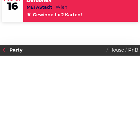
Deftones
16
METAStadt
, Wien
Gewinne 1 x 2 Karten!
Party
House
RnB
2011
22
MITTWOCH
JUNI
Datenschutzerklärung
Zustimmen
Club Cosmopolitan
Einlass:
22:00 Uhr
Beginn:
21:00 Uhr