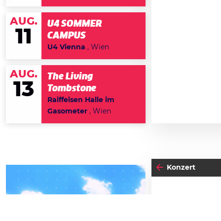
AUG.
U4 SOMMER
11
CAMPUS
U4 Vienna
, Wien
AUG.
The Living
13
Tombstone
Raiffeisen Halle im
Gasometer
, Wien
Konzert