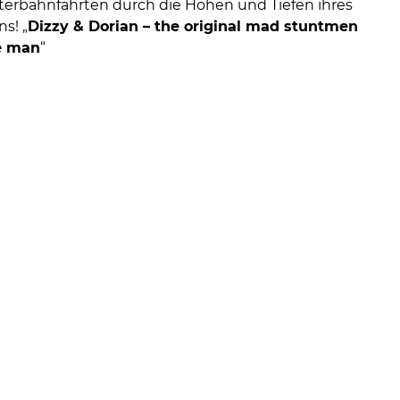
erbahnfahrten durch die Höhen und Tiefen ihres
ns!
„
Dizzy & Dorian – the original mad stuntmen
e man
“