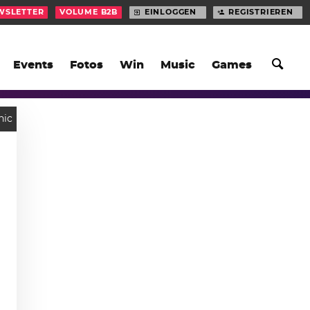
WSLETTER
VOLUME B2B
EINLOGGEN
REGISTRIEREN
Events
Fotos
Win
Music
Games
nic