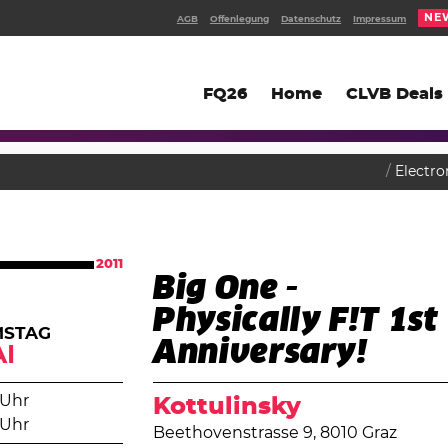
NE
AGB
Offenlegung
Datenschutz
Impressum
FQ26
Home
CLVB Deals
Electro
2011
Big One -
Physically F!T 1st
MSTAG
Anniversary!
I
 Uhr
Kottulinsky
 Uhr
Beethovenstrasse 9, 8010 Graz