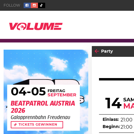
Party
04
-05
FREITAG
SEPTEMBER
14
SA
BEATPATROL AUSTRIA
MA
2026
Galopprennbahn Freudenau
Einlass:
21:00
TICKETS GEWINNEN
Beginn:
21:00