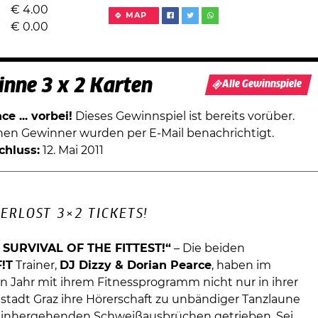
€
4.00
MAP
€
0.00
nne 3 x 2 Karten
Alle Gewinnspiele
e ... vorbei!
Dieses Gewinnspiel ist bereits vorüber.
chen Gewinner wurden per E-Mail benachrichtigt.
chluss:
12. Mai 2011
ERLOST 3×2 TICKETS!
SURVIVAL OF THE FITTEST!“
– Die beiden
F!T
Trainer,
DJ Dizzy & Dorian Pearce
, haben im
 Jahr mit ihrem Fitnessprogramm nicht nur in ihrer
tadt Graz ihre Hörerschaft zu unbändiger Tanzlaune
einhergehenden Schweißausbrüchen getrieben. Sei