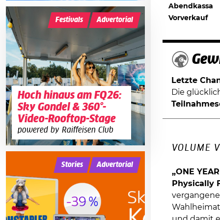
Abendkassa
Vorverkauf
Festivals
Advertorial
Gewi
Letzte Chanc
Die glückli
Hoch hinaus am FQ26:
Teilnahmes
Sky Gondel & 360°-
Video-Rooftop-Stage
powered by Raiffeisen Club
VOLUME V
Stories
Advertorial
„ONE YEAR 
Physically 
vergangenen
Wahlheimats
und damit 