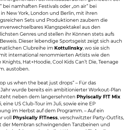
“ bei namhaften Festivals oder „on air“ bei
in New York, London und Berlin, mit ihren
sreichen Sets und Produktionen zaubern die
unverwechselbares Klangspektakel aus den
ichsten Genres und stellen ihr Können stets aufs
Beweis. Dieser lebendige Sportsgeist zeigt sich auch
onatlichen Clubreihe im
Kottulinsky
, wo sie sich
t international renommierten Artists wie den
 Knights, Hat+Hoodie, Cool Kids Can’t Die, Teenage
m. austoben.
top us when the beat just drops“ – Für das
hr wurde bereits ein ambitionierter Workout-Plan
.a. steht neben dem langersehnten
Phyiscally F!T Mix
, eine US Club-Tour im Juli, sowie eine EP
chung im Herbst auf dem Programm. – Auf ein
r voll
Physically F!Tness
, verschwitzter Party-Outfits,
it der Membran schwingenden Tanzbeinen und