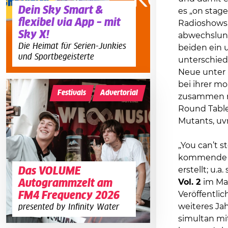
Dein Sky Smart &
es „on stage
flexibel via App – mit
Radioshows 
Sky X!
abwechslung
Die Heimat für Serien-Junkies
beiden ein 
und Sportbegeisterte
unterschiedl
Neue unter 
bei ihrer m
Festivals
Advertorial
zusammen mi
Round Table
Mutants, uv
„You can’t s
kommende Ja
Das VOLUME
erstellt; u
Autogrammzelt am
Vol. 2
im Mai
FM4 Frequency 2026
Veröffentli
weiteres Jah
presented by Infinity Water
simultan m