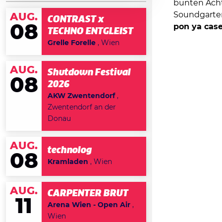
bunten Acht
Soundgarte
AUG.
CONTRAST x
08
pon ya cas
TECHNO ENTGLEIST
Grelle Forelle
, Wien
AUG.
Shutdown Festival
08
2026
AKW Zwentendorf
,
Zwentendorf an der
Donau
AUG.
technolog
08
Kramladen
, Wien
AUG.
CARPENTER BRUT
11
Arena Wien - Open Air
,
Wien