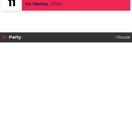
11
U4 Vienna
, Wien
Party
House
2010
02
SAMSTAG
JANUAR
Datenschutzerklärung
Zustimmen
Rush Hour @ Q(kju:)
Einlass:
00:00 Uhr
Beginn:
00:00 Uhr
Abendkassa
€
0.00