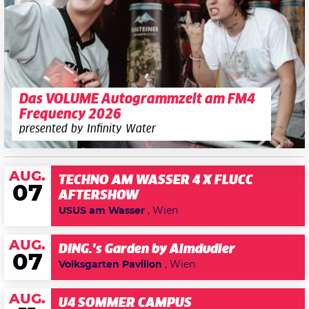
Das VOLUME Autogrammzelt am FM4
Frequency 2026
presented by Infinity Water
AUG.
TECHNO AM WASSER 4 X FLUCC
07
AFTERSHOW
USUS am Wasser
, Wien
AUG.
DING.'s Garden by Almdudler
07
Volksgarten Pavillon
, Wien
AUG.
U4 SOMMER CAMPUS