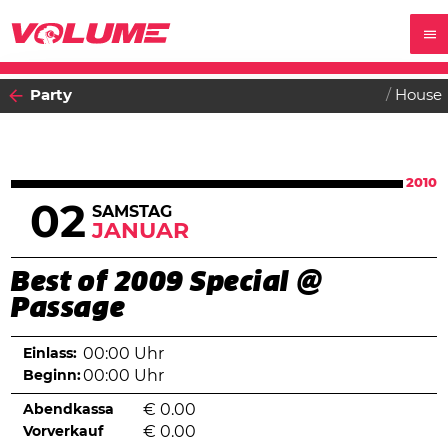
Party
House
2010
02
SAMSTAG
JANUAR
Best of 2009 Special @
Passage
Einlass:
00:00 Uhr
Beginn:
00:00 Uhr
Abendkassa
€
0.00
Vorverkauf
€
0.00