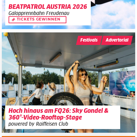
BEATPATROL AUSTRIA 2026
Galopprennbahn Freudenau
TICKETS GEWINNEN
Festivals
Advertorial
Hoch hinaus am FQ26: Sky Gondel &
360°-Video-Rooftop-Stage
powered by Raiffeisen Club