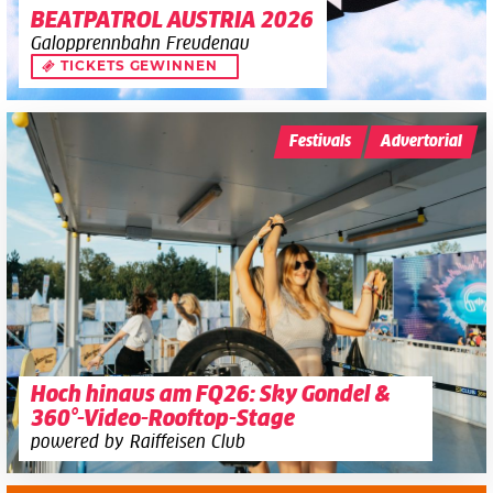
BEATPATROL AUSTRIA 2026
Galopprennbahn Freudenau
TICKETS GEWINNEN
Festivals
Advertorial
Hoch hinaus am FQ26: Sky Gondel &
360°-Video-Rooftop-Stage
powered by Raiffeisen Club