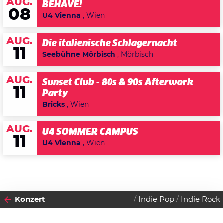
AUG.
BEHAVE!
08
U4 Vienna
, Wien
AUG.
Die italienische Schlagernacht
11
Seebühne Mörbisch
, Mörbisch
AUG.
Sunset Club - 80s & 90s Afterwork
11
Party
Bricks
, Wien
AUG.
U4 SOMMER CAMPUS
11
U4 Vienna
, Wien
Konzert
Indie Pop
Indie Rock