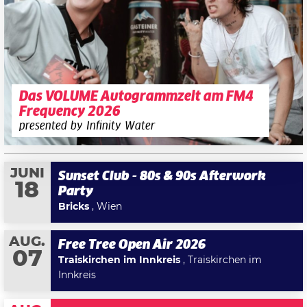
Das VOLUME Autogrammzelt am FM4
Frequency 2026
presented by Infinity Water
JUNI
Sunset Club - 80s & 90s Afterwork
18
Party
Bricks
, Wien
AUG.
Free Tree Open Air 2026
07
Traiskirchen im Innkreis
, Traiskirchen im
Innkreis