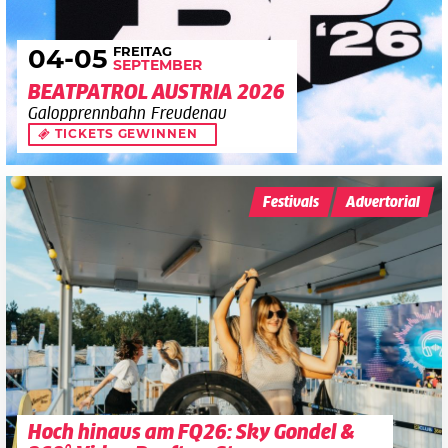
FREITAG
04
-05
SEPTEMBER
BEATPATROL AUSTRIA 2026
Galopprennbahn Freudenau
TICKETS GEWINNEN
Festivals
Advertorial
Hoch hinaus am FQ26: Sky Gondel &