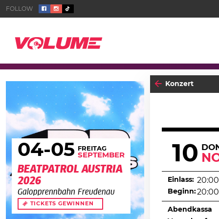
Konzert
04
-05
10
DO
FREITAG
SEPTEMBER
N
BEATPATROL AUSTRIA
2026
Einlass:
20:00
Beginn:
20:00
Galopprennbahn Freudenau
TICKETS GEWINNEN
Abendkassa