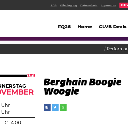
NE
AGB
Offenlegung
Datenschutz
Impressum
FQ26
Home
CLVB Deals
Performa
2011
Berghain Boogie
NNERSTAG
Woogie
OVEMBER
 Uhr
 Uhr
€
14.00