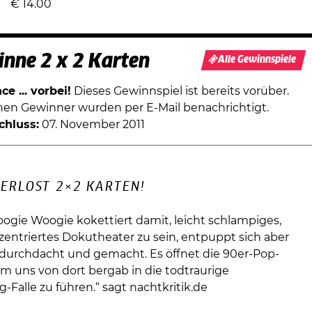
€
14.00
nne 2 x 2 Karten
Alle Gewinnspiele
e ... vorbei!
Dieses Gewinnspiel ist bereits vorüber.
chen Gewinner wurden per E-Mail benachrichtigt.
chluss:
07. November 2011
ERLOST 2×2 KARTEN!
oogie Woogie kokettiert damit, leicht schlampiges,
entriertes Dokutheater zu sein, entpuppt sich aber
h durchdacht und gemacht. Es öffnet die 90er-Pop-
m uns von dort bergab in die todtraurige
g-Falle zu führen.“ sagt nachtkritik.de