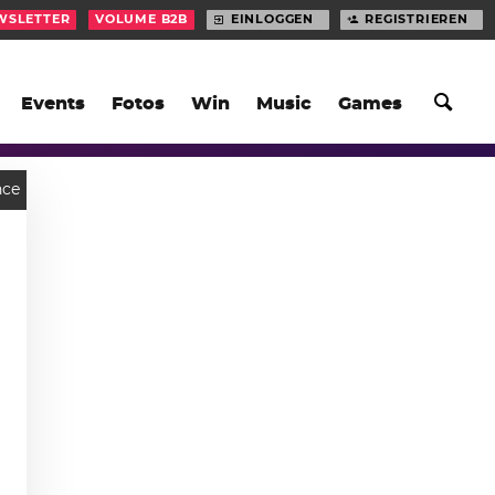
WSLETTER
VOLUME B2B
EINLOGGEN
REGISTRIEREN
Events
Fotos
Win
Music
Games
nce