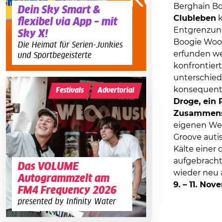
Berghain Bo
Dein Sky Smart &
Clubleben
k
flexibel via App – mit
Entgrenzung
Sky X!
Boogie Woog
Die Heimat für Serien-Junkies
erfunden wer
und Sportbegeisterte
konfrontier
unterschied
konsequente
Festivals
Advertorial
Droge, ein 
Zusammens
eigenen Wet
Groove auti
Kälte einer
aufgebrachte
Das VOLUME
wieder neu 
Autogrammzelt am
9. – 11. No
FM4 Frequency 2026
presented by Infinity Water