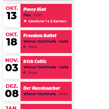
OKT.
Pussy Riot
13
Flex
, Wien
Gewinne 1 x 2 Karten!
OKT.
Freedom Ballet
18
Wiener Stadthalle - Halle
F
, Wien
NOV.
Irish Celtic
03
Wiener Stadthalle - Halle
F
, Wien
DEZ.
Der Nussknacker
08
Wiener Stadthalle
, Wien
JAN.