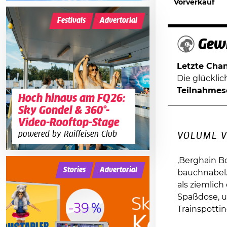
Vorverkauf
Festivals
Advertorial
Gewi
Letzte Chanc
Die glückli
Teilnahmes
Hoch hinaus am FQ26:
Sky Gondel & 360°-
Video-Rooftop-Stage
powered by Raiffeisen Club
VOLUME V
‚Berghain B
Stories
Advertorial
bauchnabelz
als ziemlic
Spaßdose, u
Trainspottin