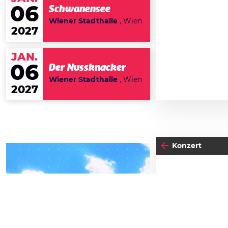
06
Schwanensee
Wiener Stadthalle
, Wien
2027
JAN.
06
Der Nussknacker
Wiener Stadthalle
, Wien
2027
Konzert
10
04
-05
DO
FREITAG
N
SEPTEMBER