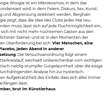
ogie Woogie ist ein Mikrokosmos, in dem das
ondensiert wird, in dem Feiern, Diskurs, Sex, Kunst,
 und Abgrenzung zelebriert werden. Berghain
ie zeigt, dass die Idee des Clubs jedes Mal neu
den muss, lässt sich auf jede Fluchtmöglichkeit ein,
t sich mit nicht mehr nüchternen Gästen aus den
lichsten Szenen und ist in den Momenten der
n Überforderung bei sich.
Vier Menschen, eine
Placebo, jeden Abend in anderer
etzung
. Die Versuchsanordnung folgt einem
terkreislauf, wechselt unberechenbar vom wohligen
stisch-neblig-stumpfer Gutgelauntheit über die eisige
 durchdringenden Analyse hin zur hysterisch-
n Aufgekratztheit des Einfalls, dass sich alles immer
anfangen lässt.
vember, brut im Künstlerhaus