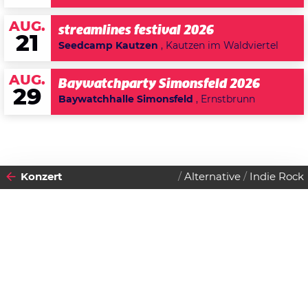
AUG.
streamlines festival 2026
21
Seedcamp Kautzen
, Kautzen im Waldviertel
AUG.
Baywatchparty Simonsfeld 2026
29
Baywatchhalle Simonsfeld
, Ernstbrunn
Konzert
Alternative
Indie Rock
2017
VON
15
15
SAMSTAG
SAMSTAG
BIS
APRIL
APRIL
Datenschutzerklärung
Zustimmen