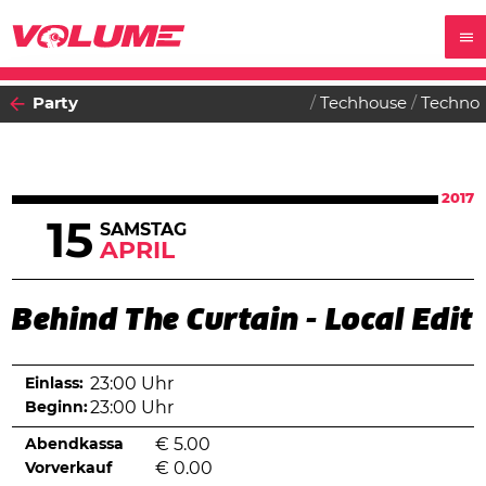
Party
Techhouse
Techno
2017
15
SAMSTAG
APRIL
Behind The Curtain - Local Edit
Einlass:
23:00 Uhr
Beginn:
23:00 Uhr
Abendkassa
€
5.00
Vorverkauf
€
0.00