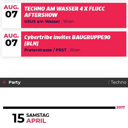
AUG.
TECHNO AM WASSER 4 X FLUCC
07
AFTERSHOW
USUS am Wasser
, Wien
AUG.
Cybertribe invites BAUGRUPPE90
07
[BLN]
Praterstrasse / PRST
, Wien
Party
Techno
2017
15
SAMSTAG
APRIL