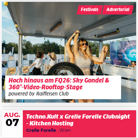
Festivals
Advertorial
Hoch hinaus am FQ26: Sky Gondel &
360°-Video-Rooftop-Stage
powered by Raiffeisen Club
AUG.
Techno.Kult x Grelle Forelle Clubnight
07
- Kitchen Hosting
Grelle Forelle
, Wien