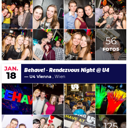
56
FOTOS
JAN.
Behave! - Rendezvous Night @ U4
18
— U4 Vienna
, Wien
125