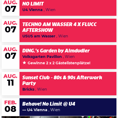
AUG.
NO LIMIT
07
U4 Vienna
, Wien
AUG.
TECHNO AM WASSER 4 X FLUCC
07
AFTERSHOW
USUS am Wasser
, Wien
AUG.
DING.'s Garden by Almdudler
07
Volksgarten Pavillon
, Wien
Gewinne 2 x 2 Gästelistenplätze!
AUG.
Sunset Club - 80s & 90s Afterwork
11
Party
Bricks
, Wien
FEB.
Behave! No Limit @ U4
08
— U4 Vienna
, Wien