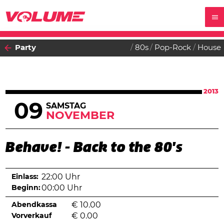
Party
80s
Pop-Rock
House
2013
09
SAMSTAG
NOVEMBER
Behave! - Back to the 80's
Einlass:
22:00 Uhr
Beginn:
00:00 Uhr
Abendkassa
€
10.00
Vorverkauf
€
0.00