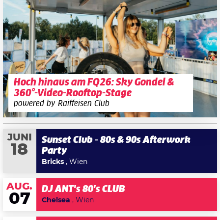
Hoch hinaus am FQ26: Sky Gondel &
360°-Video-Rooftop-Stage
powered by Raiffeisen Club
JUNI
Sunset Club - 80s & 90s Afterwork
18
Party
Bricks
, Wien
AUG.
DJ ANT's 80's CLUB
07
Chelsea
, Wien