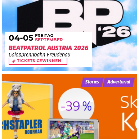
FREITAG
04
-05
SEPTEMBER
BEATPATROL AUSTRIA 2026
Galopprennbahn Freudenau
TICKETS GEWINNEN
Stories
Advertorial