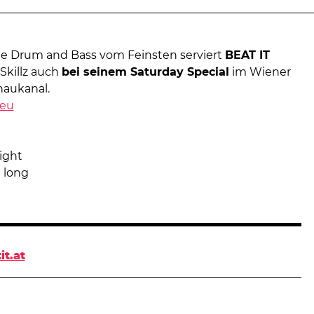
e Drum and Bass vom Feinsten serviert
BEAT IT
lSkillz auch
bei seinem Saturday Special
im Wiener
aukanal.
.eu
night
t long
t.at