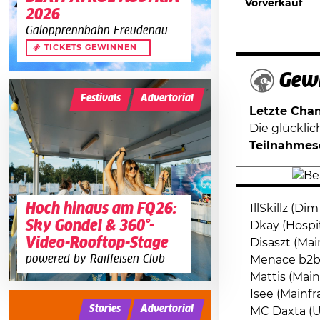
Vorverkauf
2026
Galopprennbahn Freudenau
TICKETS GEWINNEN
Gewi
Festivals
Advertorial
Letzte Chanc
Die glückli
Teilnahmes
Hoch hinaus am FQ26:
IllSkillz (Di
Sky Gondel & 360°-
Dkay (Hospi
Video-Rooftop-Stage
Disaszt (Ma
powered by Raiffeisen Club
Menace b2b 
Mattis (Mai
Isee (Mainf
Stories
Advertorial
MC Daxta (U