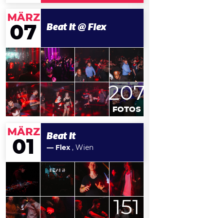
MÄRZ
07
Beat It @ Flex
207
FOTOS
MÄRZ
Beat It
01
— Flex
, Wien
151