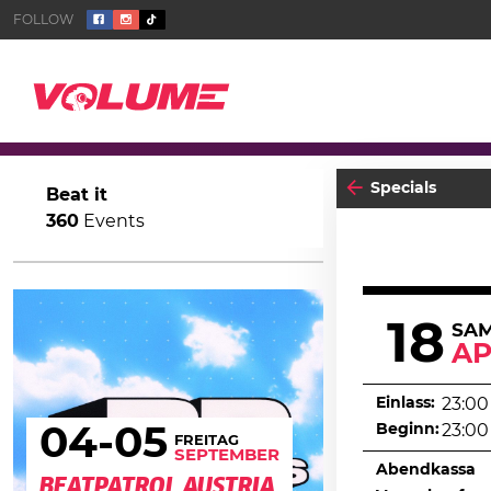
Specials
Beat it
360
Events
18
SA
AP
Einlass:
23:00
Beginn:
23:00
04
-05
FREITAG
SEPTEMBER
Abendkassa
BEATPATROL AUSTRIA