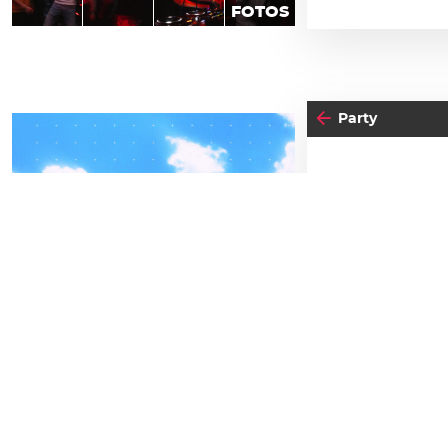
FOTOS
Party
18
04
-05
SA
FREITAG
AP
SEPTEMBER
BEATPATROL AUSTRIA
Einlass:
00:0
2026
Beginn:
23:00
Galopprennbahn Freudenau
TICKETS GEWINNEN
Abendkassa
Vorverkauf
Festivals
Advertorial