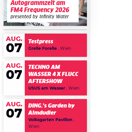
Autogrammzelt am
FM4 Frequency 2026
presented by Infinity Water
AUG.
Testpress
07
Grelle Forelle
, Wien
AUG.
TECHNO AM
07
WASSER 4 X FLUCC
AFTERSHOW
USUS am Wasser
, Wien
AUG.
DING.'s Garden by
07
Almdudler
Volksgarten Pavillon
,
Wien