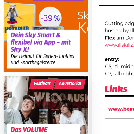
Cutting edg
hosted by Il
Dein Sky Smart &
Flex
am Don
flexibel via App – mit
www.illskillz
Sky X!
Die Heimat für Serien-Junkies
entry:
und Sportbegeisterte
€5,- til mid
€7,- all nigh
Festivals
Advertorial
Links
www.beati
Das VOLUME