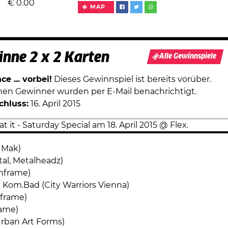
€
0.00
MAP
nne 2 x 2 Karten
Alle Gewinnspiele
e ... vorbei!
Dieses Gewinnspiel ist bereits vorüber.
chen Gewinner wurden per E-Mail benachrichtigt.
chluss:
16. April 2015
m Mak)
tal, Metalheadz)
inframe)
Kom.Bad (City Warriors Vienna)
nframe)
rame)
rban Art Forms)