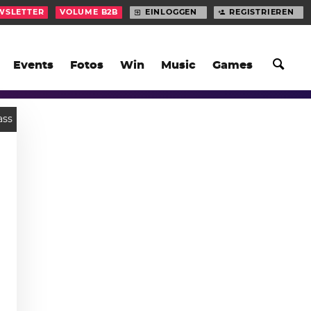
WSLETTER
VOLUME B2B
EINLOGGEN
REGISTRIEREN
Events
Fotos
Win
Music
Games
ass