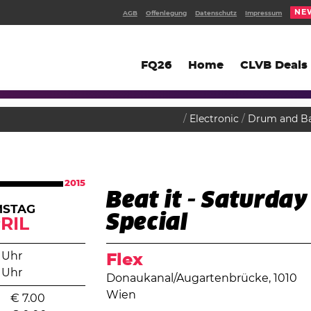
NE
AGB
Offenlegung
Datenschutz
Impressum
FQ26
Home
CLVB Deals
Electronic
Drum and B
2015
Beat it - Saturday
MSTAG
Special
RIL
 Uhr
Flex
 Uhr
Donaukanal/Augartenbrücke, 1010
Wien
€
7.00