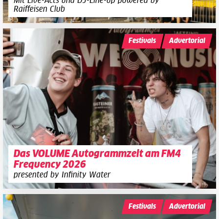
Mit Live-Acts und DJ-Line-up powered by
Raiffeisen Club
Festivals
Advertorial
Das VOLUME Autogrammzelt am FM4
Frequency 2026
presented by Infinity Water
Festivals
Advertorial