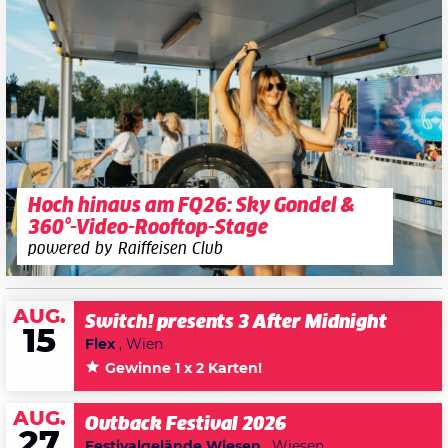
Hoch hinaus am FQ26: Sky Gondel &
360°-Video-Rooftop-Stage
powered by Raiffeisen Club
AUG.
Switch! presents 3 After Midnight
15
Flex
, Wien
Gewinne 1 x 2 Karten!
AUG.
Outback Festival 2026
27
Festivalgelände Wiesen
, Wiesen