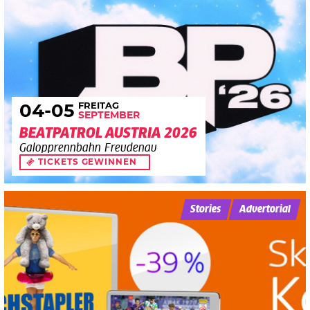
FREITAG
04
-05
SEPTEMBER
BEATPATROL AUSTRIA 2026
Galopprennbahn Freudenau
TICKETS GEWINNEN
Stories
Advertorial