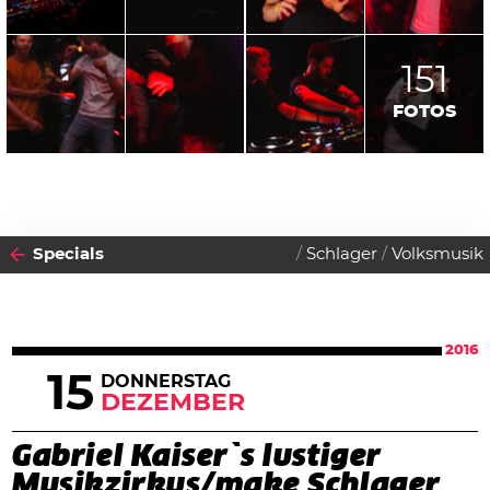
151
FOTOS
Specials
Schlager
Volksmusik
2016
15
DONNERSTAG
DEZEMBER
Gabriel Kaiser`s lustiger
Musikzirkus/make Schlager