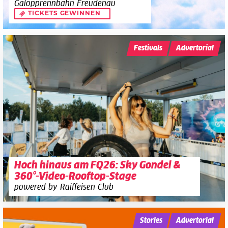
Galopprennbahn Freudenau
TICKETS GEWINNEN
Festivals
Advertorial
Hoch hinaus am FQ26: Sky Gondel &
360°-Video-Rooftop-Stage
powered by Raiffeisen Club
Stories
Advertorial