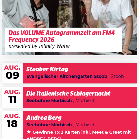
Das VOLUME Autogrammzelt am FM4
Frequency 2026
presented by Infinity Water
AUG.
Stoober Kirtag
09
Evangelischer Kirchengarten Stoob
, Stoob
AUG.
Die italienische Schlagernacht
11
Seebühne Mörbisch
, Mörbisch
AUG.
Andrea Berg
18
Seebühne Mörbisch
, Mörbisch
Gewinne 1 x 2 Karten inkl. Meet & Greet mit