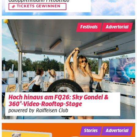
Galopprennbahn Freudenau
TICKETS GEWINNEN
Festivals
Advertorial
Hoch hinaus am FQ26: Sky Gondel &
360°-Video-Rooftop-Stage
powered by Raiffeisen Club
Stories
Advertorial