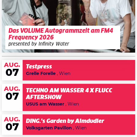
Das VOLUME Autogrammzelt am FM4
Frequency 2026
presented by Infinity Water
AUG.
Testpress
07
Grelle Forelle
, Wien
AUG.
TECHNO AM WASSER 4 X FLUCC
07
AFTERSHOW
USUS am Wasser
, Wien
AUG.
DING.'s Garden by Almdudler
07
Volksgarten Pavillon
, Wien