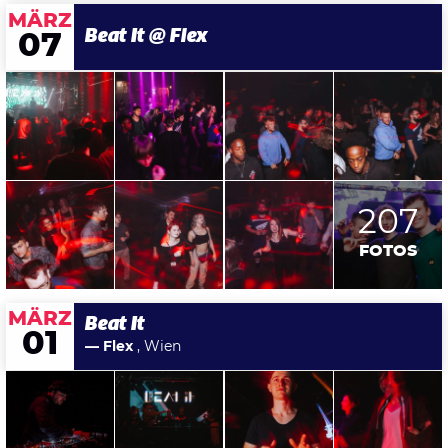
MÄRZ
Beat It @ Flex
07
207
FOTOS
MÄRZ
Beat It
01
— Flex
, Wien