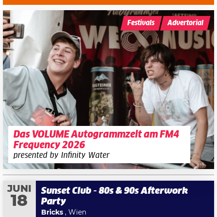
Festivals
Advertorial
Das VOLUME Autogrammzelt am FM4
Frequency 2026
presented by Infinity Water
JUNI
Sunset Club - 80s & 90s Afterwork
18
Party
Bricks
, Wien