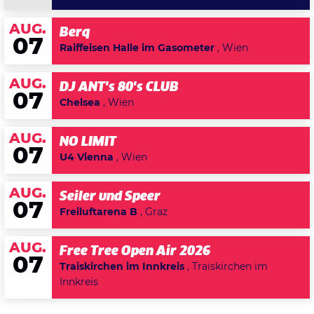
AUG.
Berq
07
Raiffeisen Halle im Gasometer
, Wien
AUG.
DJ ANT's 80's CLUB
07
Chelsea
, Wien
AUG.
NO LIMIT
07
U4 Vienna
, Wien
AUG.
Seiler und Speer
07
Freiluftarena B
, Graz
AUG.
Free Tree Open Air 2026
07
Traiskirchen im Innkreis
, Traiskirchen im
Innkreis