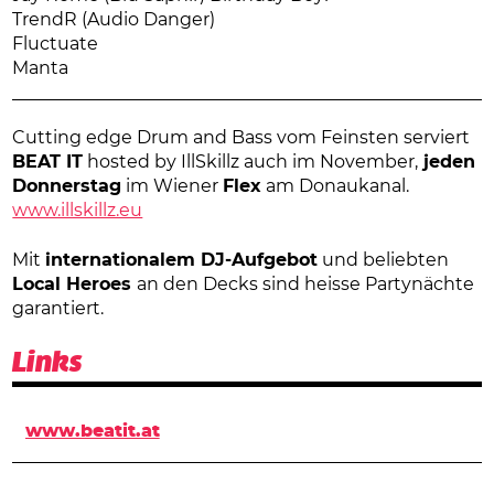
TrendR (Audio Danger)
Fluctuate
Manta
Cutting edge Drum and Bass vom Feinsten serviert
BEAT IT
hosted by IllSkillz auch im November,
jeden
Donnerstag
im Wiener
Flex
am Donaukanal.
www.illskillz.eu
Mit
internationalem DJ-Aufgebot
und beliebten
Local Heroes
an den Decks sind heisse Partynächte
garantiert.
Links
www.beatit.at