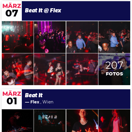
MÄRZ
Beat It @ Flex
07
207
FOTOS
MÄRZ
Beat It
01
— Flex
, Wien