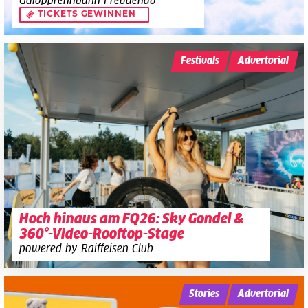
Galopprennbahn Freudenau
TICKETS GEWINNEN
Festivals
Advertorial
Hoch hinaus am FQ26: Sky Gondel &
360°-Video-Rooftop-Stage
powered by Raiffeisen Club
Stories
Advertorial