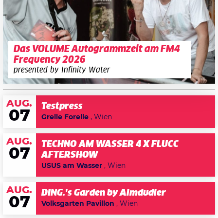
Das VOLUME Autogrammzelt am FM4
Frequency 2026
presented by Infinity Water
AUG.
Testpress
07
Grelle Forelle
, Wien
AUG.
TECHNO AM WASSER 4 X FLUCC
07
AFTERSHOW
USUS am Wasser
, Wien
AUG.
DING.'s Garden by Almdudler
07
Volksgarten Pavillon
, Wien