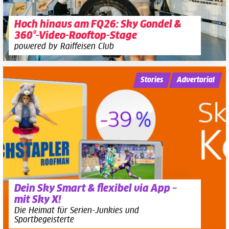
Hoch hinaus am FQ26: Sky Gondel &
360°-Video-Rooftop-Stage
powered by Raiffeisen Club
Stories
Advertorial
Dein Sky Smart & flexibel via App –
mit Sky X!
Die Heimat für Serien-Junkies und
Sportbegeisterte