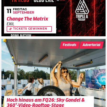
FREITAG
11
SEPTEMBER
Change The Matrix
EXIL
TICKETS GEWINNEN
Festivals
Advertorial
Hoch hinaus am FQ26: Sky Gondel &
360°-Video-Rooftop-Stage