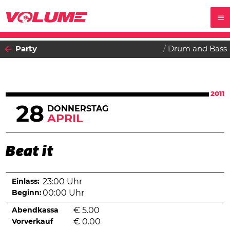
Party
Drum and Bass
2011
28
DONNERSTAG
APRIL
Beat it
Einlass:
23:00 Uhr
Beginn:
00:00 Uhr
Abendkassa
€
5.00
Vorverkauf
€
0.00