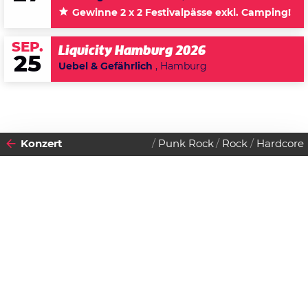
Gewinne 2 x 2 Festivalpässe exkl. Camping!
SEP.
Liquicity Hamburg 2026
25
Uebel & Gefährlich
, Hamburg
Konzert
Punk Rock
Rock
Hardcore
2011
28
DONNERSTAG
APRIL
Datenschutzerklärung
Zustimmen
Escapado