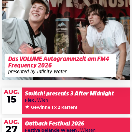
Das VOLUME Autogrammzelt am FM4
Frequency 2026
presented by Infinity Water
AUG.
Switch! presents 3 After Midnight
15
Flex
, Wien
Gewinne 1 x 2 Karten!
AUG.
Outback Festival 2026
27
Festivalgelände Wiesen
, Wiesen