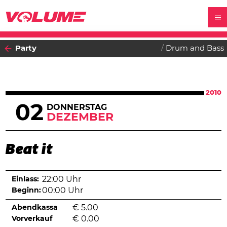
Party
Drum and Bass
2010
02
DONNERSTAG
DEZEMBER
Beat it
Einlass:
22:00 Uhr
Beginn:
00:00 Uhr
Abendkassa
€
5.00
Vorverkauf
€
0.00