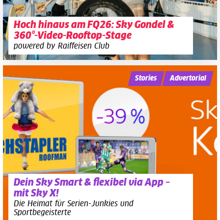
Hoch hinaus am FQ26: Sky Gondel &
360°-Video-Rooftop-Stage
powered by Raiffeisen Club
Stories
Advertorial
Dein Sky Smart & flexibel via App –
mit Sky X!
Die Heimat für Serien-Junkies und
Sportbegeisterte