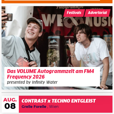
Festivals
Advertorial
Das VOLUME Autogrammzelt am FM4
Frequency 2026
presented by Infinity Water
AUG.
CONTRAST x TECHNO ENTGLEIST
08
Grelle Forelle
, Wien