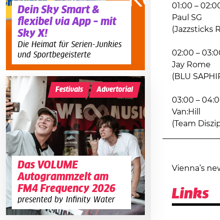
01:00 – 02:0
Dein Sky Smart &
Paul SG
flexibel via App – mit
(Jazzsticks
Sky X!
Die Heimat für Serien-Junkies
02:00 – 03:0
und Sportbegeisterte
Jay Rome
(BLU SAPHIR
Festivals
Advertorial
03:00 – 04:
Van:Hill
(Team Diszip
Das VOLUME
Vienna’s ne
Autogrammzelt am
FM4 Frequency 2026
Links
presented by Infinity Water