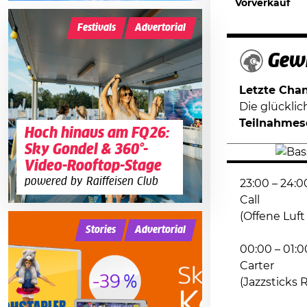
Vorverkauf
Festivals
Advertorial
Gewi
Letzte Chanc
Die glückli
Teilnahmes
Hoch hinaus am FQ26:
Sky Gondel & 360°-
Video-Rooftop-Stage
powered by Raiffeisen Club
23:00 – 24:0
Call
(Offene Luft 
Stories
Advertorial
00:00 – 01:0
Carter
(Jazzsticks