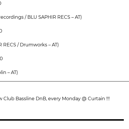
0
 Recordings / BLU SAPHIR RECS – AT)
0
 RECS / Drumworks – AT)
00
lin – AT)
w Club Bassline DnB, every Monday @ Curtain !!!