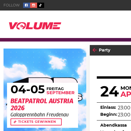
Party
04
-05
24
MO
FREITAG
SEPTEMBER
AP
BEATPATROL AUSTRIA
2026
Einlass:
23:00
Beginn:
23:00
Galopprennbahn Freudenau
TICKETS GEWINNEN
Abendkassa