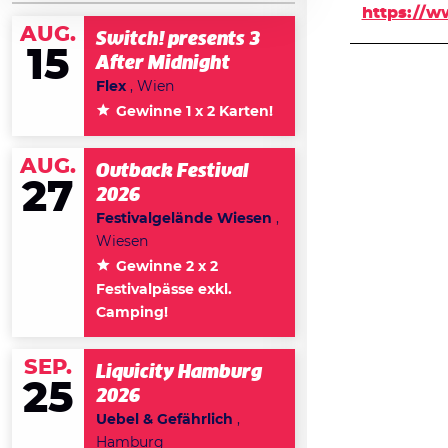
https://
AUG.
Switch! presents 3
15
After Midnight
Flex
, Wien
Gewinne 1 x 2 Karten!
AUG.
Outback Festival
27
2026
Festivalgelände Wiesen
,
Wiesen
Gewinne 2 x 2
Festivalpässe exkl.
Camping!
SEP.
Liquicity Hamburg
25
2026
Uebel & Gefährlich
,
Hamburg