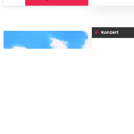
Konzert
04
-05
FREITAG
VON
SEPTEMBER
24
BEATPATROL AUSTRIA
2026
Galopprennbahn Freudenau
TICKETS GEWINNEN
24
BIS
Festivals
Advertorial
Einlass:
19:00