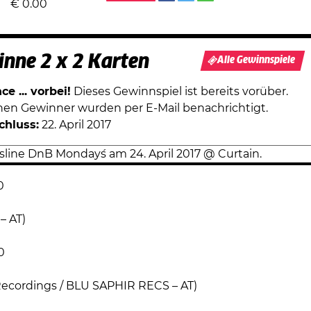
€
0.00
nne 2 x 2 Karten
Alle Gewinnspiele
e ... vorbei!
Dieses Gewinnspiel ist bereits vorüber.
chen Gewinner wurden per E-Mail benachrichtigt.
chluss:
22. April 2017
0
– AT)
0
 Recordings / BLU SAPHIR RECS – AT)