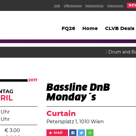
NE
AGB
Offenlegung
Datenschutz
Impressum
FQ26
Home
CLVB Deals
Drum and B
2017
Bassline DnB
NTAG
Monday´s
RIL
 Uhr
Curtain
 Uhr
Petersplatz 1, 1010 Wien
€
3.00
MAP