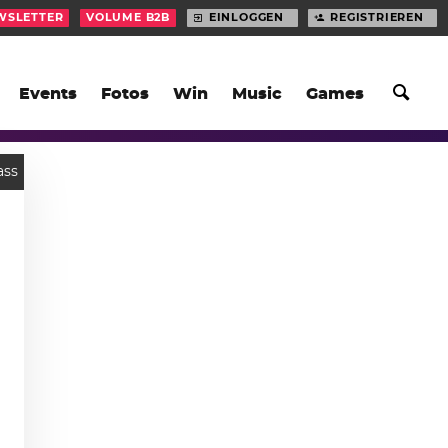
WSLETTER
VOLUME B2B
EINLOGGEN
REGISTRIEREN
Events
Fotos
Win
Music
Games
ass