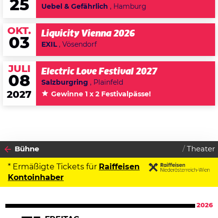
25
Uebel & Gefährlich
, Hamburg
OKT.
Liquicity Vienna 2026
03
EXIL
, Vösendorf
JULI
Electric Love Festival 2027
08
Salzburgring
, Plainfeld
2027
Gewinne 1 x 2 Festivalpässe!
Bühne
Theater
* Ermäßigte Tickets für
Raiffeisen
Kontoinhaber
2026