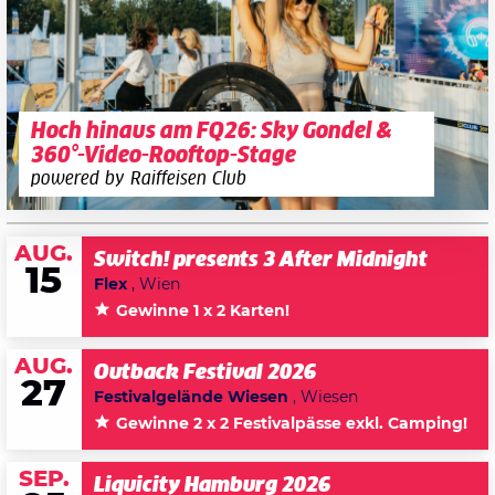
Hoch hinaus am FQ26: Sky Gondel &
360°-Video-Rooftop-Stage
powered by Raiffeisen Club
AUG.
Switch! presents 3 After Midnight
15
Flex
, Wien
Gewinne 1 x 2 Karten!
AUG.
Outback Festival 2026
27
Festivalgelände Wiesen
, Wiesen
Gewinne 2 x 2 Festivalpässe exkl. Camping!
SEP.
Liquicity Hamburg 2026