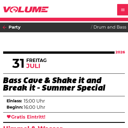
Party
Drum and Bass
2026
31
FREITAG
JULI
Bass Cave & Shake it and
Break it - Summer Special
Einlass:
15:00 Uhr
Beginn:
16:00 Uhr
Gratis Eintritt!