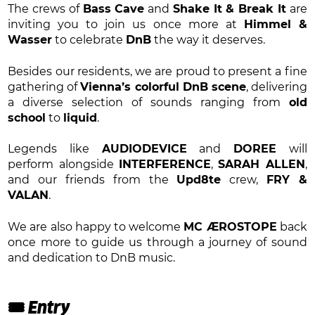
The crews of
Bass Cave
and
Shake It & Break It
are
inviting you to join us once more at
Himmel &
Wasser
to celebrate
DnB
the way it deserves.
Besides our residents, we are proud to present a fine
gathering of
Vienna’s colorful DnB scene
, delivering
a diverse selection of sounds ranging from
old
school
to
liquid
.
Legends like
AUDIODEVICE
and
DOREE
will
perform alongside
INTERFERENCE
,
SARAH ALLEN
,
and our friends from the
Upd8te
crew,
FRY &
VALAN
.
We are also happy to welcome
MC ÆROSTOPE
back
once more to guide us through a journey of sound
and dedication to DnB music.
🎟 Entry