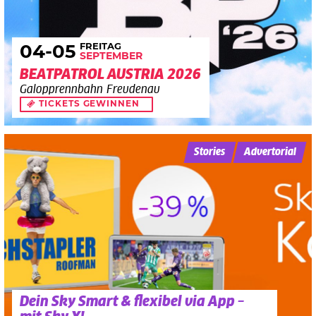
FREITAG
04
-05
SEPTEMBER
BEATPATROL AUSTRIA 2026
Galopprennbahn Freudenau
TICKETS GEWINNEN
Stories
Advertorial
Dein Sky Smart & flexibel via App –