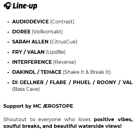
🎧 Line-up
AUDIODEVICE
(Contrast)
DOREE
(Vollkontakt)
SARAH ALLEN
(CitrusCue)
FRY / VALAN
(Upd8e)
INTERFERENCE
(Reverse)
DAKINDL / TEHACE
(Shake It & Break It)
DI GELLNER / FLARE / PHUEL / ROONY / VAL
(Bass Cave)
Support by MC ÆROSTOPE
Shoutout to everyone who loves
positive vibes,
soulful breaks, and beautiful waterside views!