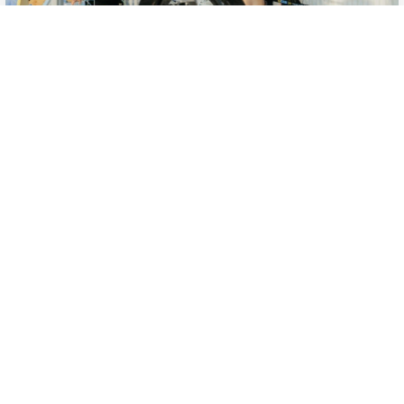
Hoch hinaus am FQ26: Sky Gondel &
360°-Video-Rooftop-Stage
powered by Raiffeisen Club
Datenschutzerklärung
Zustimmen
Bühne
* Ermäßigte Tickets für
Raiffeisen
Kontoinhaber
2026
31
FREITAG
JULI
Mojo Blues Band