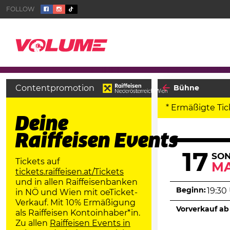
Contentpromotion
Bühne
* Ermäßigte Tic
Deine
Raiffeisen Events
17
SO
Tickets auf
MA
tickets.raiffeisen.at/Tickets
und in allen Raiffeisenbanken
Beginn:
19:30
in NÖ und Wien mit oeTicket-
Verkauf. Mit 10% Ermäßigung
Vorverkauf ab
als Raiffeisen Kontoinhaber*in.
Zu allen
Raiffeisen Events in