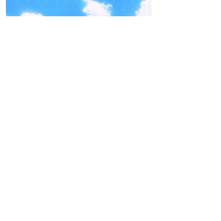
04
-05
FREITAG
SEPTEMBER
17
SO
BEATPATROL AUSTRIA
MA
2026
Galopprennbahn Freudenau
Einlass:
11:00
TICKETS GEWINNEN
Beginn:
11:30
AUSVE
Festivals
Advertorial