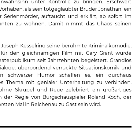
enwahnsinn unter Kontrolle zu bringen. Erschwert
Vorhaben, als sein totgeglaubter Bruder Jonathan, ein
r Serienmörder, auftaucht und erklärt, ab sofort im
anten zu wohnen. Damit nimmt das Chaos seinen
b Joseph Kesselring seine berühmte Kriminalkomödie,
 für den gleichnamigen Film mit Gary Grant wurde
aterpublikum seit Jahrzehnten begeistert. Grandios
aloge, überbordend verrückte Situationskomik und
on schwarzer Humor schaffen es, ein durchaus
es Thema mit genialer Unterhaltung zu verbinden.
hne Skrupel und Reue zelebriert ein großartiges
 der Regie von Burgschauspieler Roland Koch, der
rsten Mal in Reichenau zu Gast sein wird.