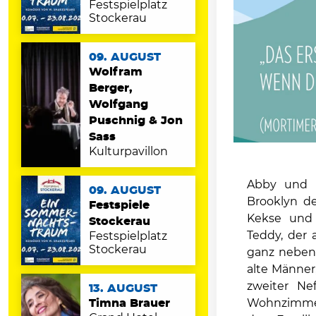
Festspielplatz
Stockerau
09. AUGUST
Wolfram
Berger,
Wolfgang
Puschnig & Jon
Sass
Kulturpavillon
Abby und 
09. AUGUST
Brooklyn de
Festspiele
Kekse und 
Stockerau
Teddy, der 
Festspielplatz
Stockerau
ganz nebenb
alte Männer
zweiter Nef
13. AUGUST
Wohnzimmer 
Timna Brauer