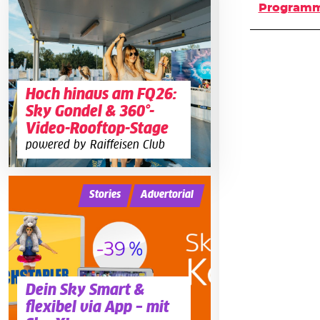
Programm
Hoch hinaus am FQ26:
Sky Gondel & 360°-
Video-Rooftop-Stage
powered by Raiffeisen Club
Stories
Advertorial
Dein Sky Smart &
flexibel via App – mit