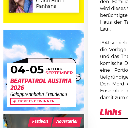
Grand Hotel
den Famili
Panhans
wird dieses 
berüchtigte
Haus der T
Lauf.
1941 schrie
die Vorlage
und das The
komische Di
04
-05
FREITAG
eine Porti
SEPTEMBER
tiefgründig
BEATPATROL AUSTRIA
Den Mord o
2026
Ensemble in
Galopprennbahn Freudenau
damit zum e
TICKETS GEWINNEN
Links
Festivals
Advertorial