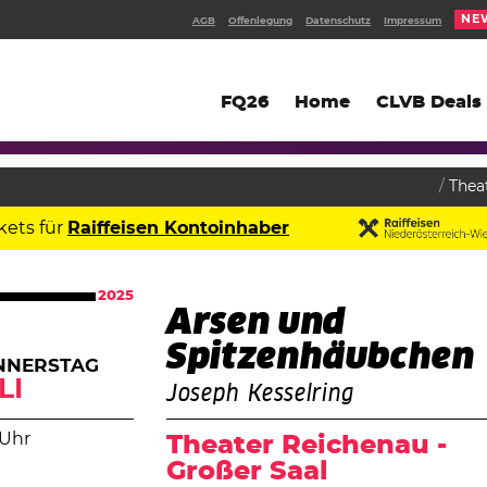
NE
AGB
Offenlegung
Datenschutz
Impressum
FQ26
Home
CLVB Deals
Thea
kets für
Raiffeisen Kontoinhaber
2025
Arsen und
Spitzenhäubchen
NNERSTAG
LI
Joseph Kesselring
 Uhr
Theater Reichenau -
Großer Saal