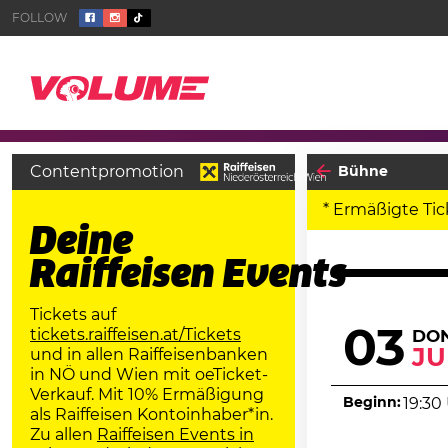
Contentpromotion
Bühne
* Ermäßigte Tic
Deine
Raiffeisen Events
Tickets auf
03
tickets.raiffeisen.at/Tickets
DO
JU
und in allen Raiffeisenbanken
in NÖ und Wien mit oeTicket-
Verkauf. Mit 10% Ermäßigung
Beginn:
19:30
als Raiffeisen Kontoinhaber*in.
Zu allen
Raiffeisen Events in