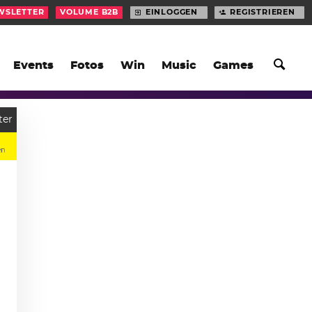
WSLETTER
VOLUME B2B
EINLOGGEN
REGISTRIEREN
Events
Fotos
Win
Music
Games
ter