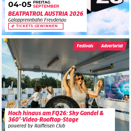
FREITAG
04
-05
SEPTEMBER
BEATPATROL AUSTRIA 2026
Galopprennbahn Freudenau
TICKETS GEWINNEN
Festivals
Advertorial
Hoch hinaus am FQ26: Sky Gondel &
360°-Video-Rooftop-Stage
powered by Raiffeisen Club