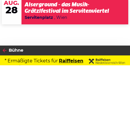
AUG.
Alserground - das Musik-
28
Grätzlfestival im Servitenviertel
Servitenplatz
, Wien
Bühne
* Ermäßigte Tickets für
Raiffeisen
Kontoinhaber
2026
Datenschutzerklärung
04
FREITAG
SEPTEMBER
Zustimmen
Robert Meyer
Kultur.Sommer.Semmering