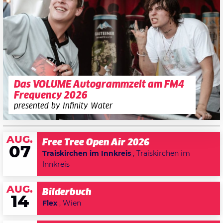
Das VOLUME Autogrammzelt am FM4
Frequency 2026
presented by Infinity Water
AUG.
Free Tree Open Air 2026
07
Traiskirchen im Innkreis
, Traiskirchen im
Innkreis
AUG.
Bilderbuch
14
Flex
, Wien