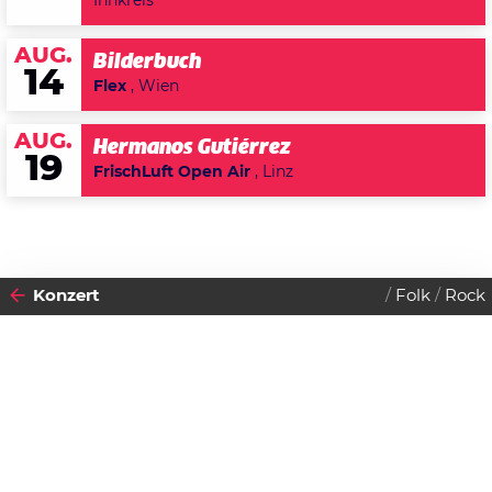
Innkreis
AUG.
Bilderbuch
14
Flex
, Wien
AUG.
Hermanos Gutiérrez
19
FrischLuft Open Air
, Linz
Konzert
Folk
Rock
2011
12
DONNERSTAG
MAI
Datenschutzerklärung