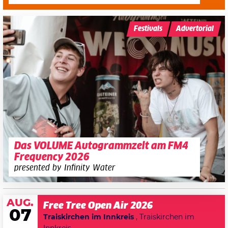
Festivals
Advertorial
Das VOLUME Autogrammzelt am FM4
Frequency 2026
presented by Infinity Water
AUG.
Free Tree Open Air 2026
07
Traiskirchen im Innkreis
, Traiskirchen im