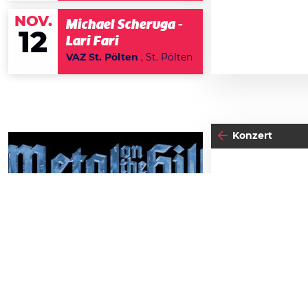
NOV.
Michael Scheruga -
12
Lari Fari
VAZ St. Pölten
, St. Pölten
Konzert
17
DO
N
29
SAMSTAG
AUGUST
Einlass:
20:00
Metal on the Hill 2026
Beginn:
20:00
Schlossbergbühne Kasematten
TICKETS GEWINNEN