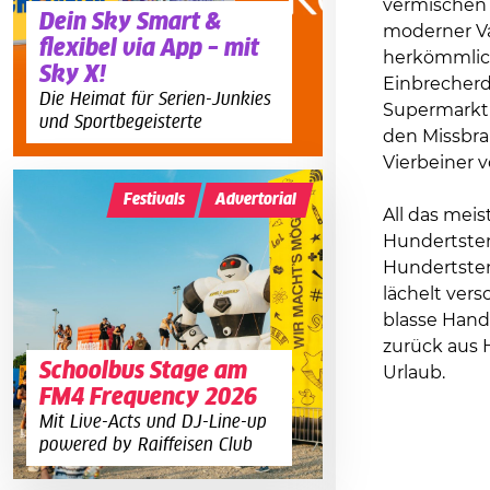
vermischen 
Dein Sky Smart &
moderner Va
flexibel via App – mit
herkömmlich
Sky X!
Einbrecherd
Die Heimat für Serien-Junkies
Supermarktü
und Sportbegeisterte
den Missbrau
Vierbeiner 
Festivals
Advertorial
All das meis
Hundertsten
Hundertsten,
lächelt vers
blasse Hand
zurück aus H
Schoolbus Stage am
Urlaub.
FM4 Frequency 2026
Mit Live-Acts und DJ-Line-up
powered by Raiffeisen Club