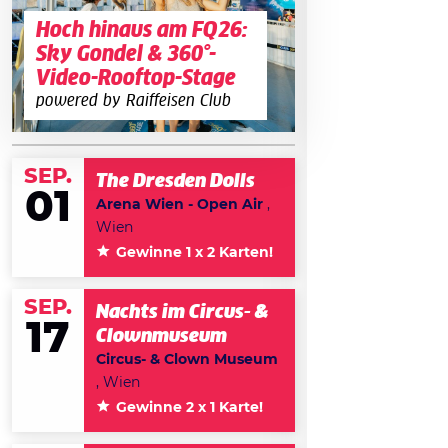
Hoch hinaus am FQ26:
Sky Gondel & 360°-
Video-Rooftop-Stage
powered by Raiffeisen Club
SEP.
The Dresden Dolls
01
Arena Wien - Open Air
,
Wien
Gewinne 1 x 2 Karten!
SEP.
Nachts im Circus- &
17
Clownmuseum
Circus- & Clown Museum
, Wien
Gewinne 2 x 1 Karte!