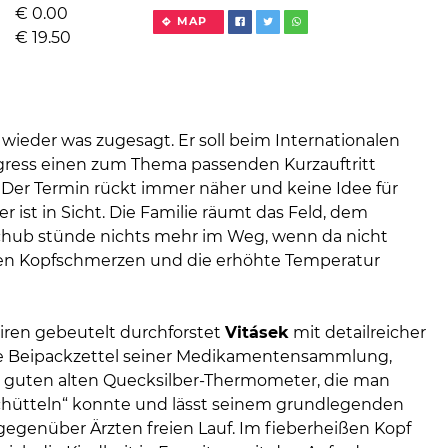
€
0.00
MAP
€
19.50
 wieder was zugesagt. Er soll beim Internationalen
ess einen zum Thema passenden Kurzauftritt
. Der Termin rückt immer näher und keine Idee für
ist in Sicht. Die Familie räumt das Feld, dem
chub stünde nichts mehr im Weg, wenn da nicht
ten Kopfschmerzen und die erhöhte Temperatur
iren gebeutelt durchforstet
Vitásek
mit detailreicher
e Beipackzettel seiner Medikamentensammlung,
e guten alten Quecksilber-Thermometer, die man
chütteln“ konnte und lässt seinem grundlegenden
gegenüber Ärzten freien Lauf. Im fieberheißen Kopf