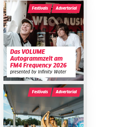
Festivals
Advertorial
Das VOLUME
Autogrammzelt am
FM4 Frequency 2026
presented by Infinity Water
Festivals
Advertorial