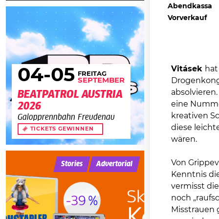
Abendkassa
Vorverkauf
Vitásek
hat
04
-05
FREITAG
Drogenkongr
SEPTEMBER
absolvieren
BEATPATROL AUSTRIA
eine Nummer 
2026
kreativen S
Galopprennbahn Freudenau
diese leich
TICKETS GEWINNEN
wären.
Von Grippev
Stories
Advertorial
Kenntnis di
vermisst di
noch „raufs
Misstrauen 