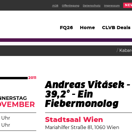
NE
AGB
Offenlegung
Datenschutz
Impressum
FQ26
Home
CLVB Deals
Kabar
2011
Andreas Vitásek -
39,2° - Ein
NNERSTAG
Fiebermonolog
OVEMBER
 Uhr
Stadtsaal Wien
 Uhr
Mariahilfer Straße 81, 1060 Wien