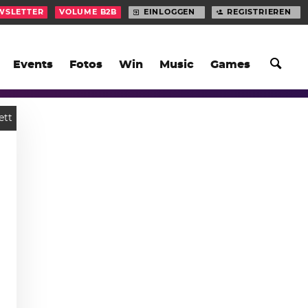
WSLETTER
VOLUME B2B
EINLOGGEN
REGISTRIEREN
Events
Fotos
Win
Music
Games
ett