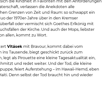
sich die Kindheit in Favoriten mit den Anforderungen
terschaft, verlassen die Anekdoten alle
en Grenzen von Zeit und Raum: so schwappt ein
uo der 1970er-Jahre über in den Kremser
berfall oder vermischt sich Goethes Erlkönig mit
chsfällen der Kirche. Und auch der Mops, liebster
von allen, kommt zu Wort.
tert
Vitásek
mit Bravour, kommt dabei vom
 ins Tausende, biegt geschickt zurück zum
 legt als Pirouette eine kleine Tagesaktualität ein,
chmitzt und redet weiter. Und der Tod, die kleine
puppe, feiert Auferstehung – im Hawaii-Hemd, eben
aiti. Denn selbst der Tod braucht hin und wieder