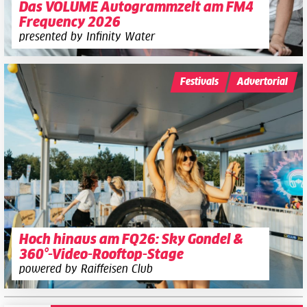
Das VOLUME Autogrammzelt am FM4
Frequency 2026
presented by Infinity Water
Festivals
Advertorial
Hoch hinaus am FQ26: Sky Gondel &
360°-Video-Rooftop-Stage
powered by Raiffeisen Club