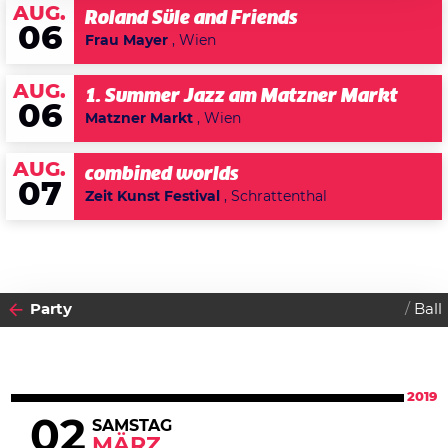
AUG.
Roland Süle and Friends
06
Frau Mayer
, Wien
AUG.
1. Summer Jazz am Matzner Markt
06
Matzner Markt
, Wien
AUG.
combined worlds
07
Zeit Kunst Festival
, Schrattenthal
Party
Ball
2019
02
SAMSTAG
MÄRZ