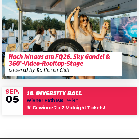
Hoch hinaus am FQ26: Sky Gondel &
360°-Video-Rooftop-Stage
powered by Raiffeisen Club
SEP.
18. DIVERSITY BALL
05
Wiener Rathaus
, Wien
Gewinne 2 x 2 Midnight Tickets!