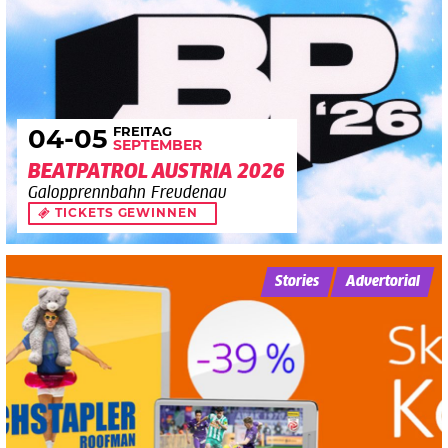
FREITAG
04
-05
SEPTEMBER
BEATPATROL AUSTRIA 2026
Galopprennbahn Freudenau
TICKETS GEWINNEN
Stories
Advertorial