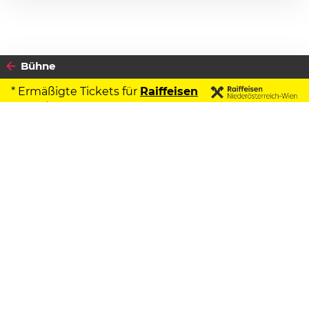
Bühne
* Ermäßigte Tickets für
Raiffeisen
Kontoinhaber
2026
Datenschutzerklärung
04
DONNERSTAG
JUNI
Zustimmen
Dr.Bohl
SOLO
Beginn:
19:30 Uhr
Vorverkauf ab
€
34.60