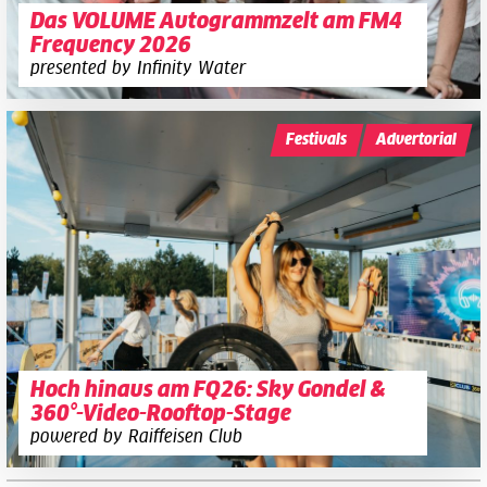
Das VOLUME Autogrammzelt am FM4
Frequency 2026
presented by Infinity Water
Festivals
Advertorial
Hoch hinaus am FQ26: Sky Gondel &
360°-Video-Rooftop-Stage
powered by Raiffeisen Club