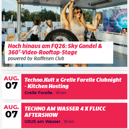
Hoch hinaus am FQ26: Sky Gondel &
360°-Video-Rooftop-Stage
powered by Raiffeisen Club
AUG.
Techno.Kult x Grelle Forelle Clubnight
07
- Kitchen Hosting
Grelle Forelle
, Wien
AUG.
TECHNO AM WASSER 4 X FLUCC
07
AFTERSHOW
USUS am Wasser
, Wien