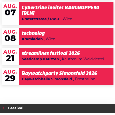
AUG.
Cybertribe invites BAUGRUPPE90
07
[BLN]
Praterstrasse / PRST
, Wien
AUG.
technolog
08
Kramladen
, Wien
AUG.
streamlines festival 2026
21
Seedcamp Kautzen
, Kautzen im Waldviertel
AUG.
Baywatchparty Simonsfeld 2026
29
Baywatchhalle Simonsfeld
, Ernstbrunn
Festival