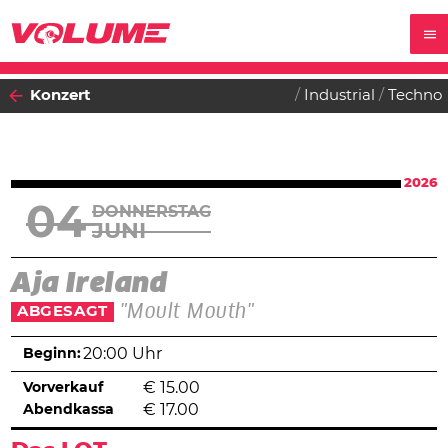
Konzert
Industrial
Techno
2026
04
DONNERSTAG
JUNI
Aja Ireland
"Moult Mouth"
ABGESAGT
Beginn:
20:00 Uhr
Vorverkauf
€
15.00
Abendkassa
€
17.00