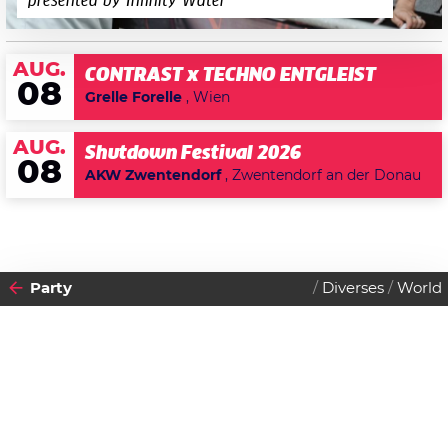
presented by Infinity Water
AUG.
CONTRAST x TECHNO ENTGLEIST
08
Grelle Forelle
, Wien
AUG.
Shutdown Festival 2026
08
AKW Zwentendorf
, Zwentendorf an der Donau
Party
Diverses
World
2024
01
MITTWOCH
MAI
Datenschutzerklärung