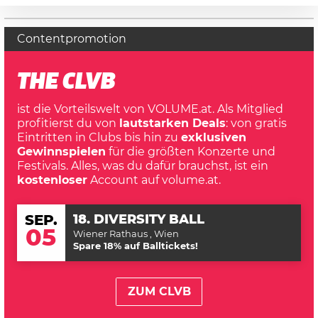
Contentpromotion
THE CLVB
ist die Vorteilswelt von VOLUME.at. Als Mitglied
profitierst du von
lautstarken Deals
: von gratis
Eintritten in Clubs bis hin zu
exklusiven
Gewinnspielen
für die größten Konzerte und
Festivals. Alles, was du dafür brauchst, ist ein
kostenloser
Account auf volume.at.
18. DIVERSITY BALL
SEP.
05
Wiener Rathaus
, Wien
Spare 18% auf Balltickets!
ZUM CLVB