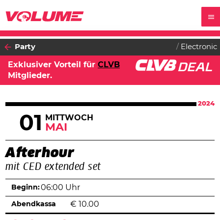
Party
Electronic
Exklusiver Vorteil für
CLVB
Mitglieder.
2024
01
MITTWOCH
MAI
Afterhour
mit CED extended set
Beginn:
06:00 Uhr
Abendkassa
€
10.00