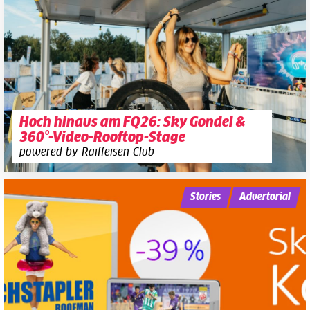
Hoch hinaus am FQ26: Sky Gondel &
360°-Video-Rooftop-Stage
powered by Raiffeisen Club
Stories
Advertorial