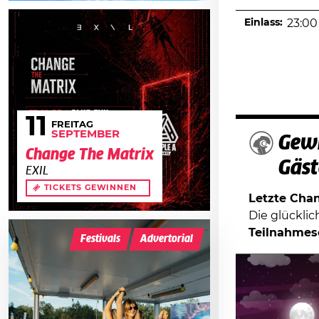
Einlass:
23:00
11
FREITAG
SEPTEMBER
Gewi
Change The Matrix
Gäst
EXIL
TICKETS GEWINNEN
Letzte Chanc
Die glückli
Teilnahmes
Festivals
Advertorial