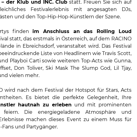
 – der Klub und INC. Club
statt. Freuen Sie sich auf
leichliches Festivalerlebnis mit angesagten DJs,
Gästen und den Top-Hip-Hop-Künstlern der Szene.
artys finden
im Anschluss an das Rolling Loud
ival statt, das erstmals in Österreich, auf dem RACINO
ände in Ebreichsdorf, veranstaltet wird. Das Festival
beeindruckende Liste von Headlinern wie Travis Scott,
 und Playboi Carti sowie weiteren Top-Acts wie Gunna,
ffset, Don Toliver, Ski Mask The Slump God, Lil Tjay,
und vielen mehr.
wird nach dem Festival der Hotspot für Stars, Acts
heiten. Es bietet die perfekte Gelegenheit, Ihre
ünstler hautnah zu erleben
und mit prominenten
 feiern. Die energiegeladene Atmosphäre und
Erlebnisse machen dieses Event zu einem Muss für
p-Fans und Partygänger.