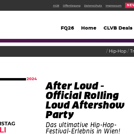
NE
AGB
Offenlegung
Datenschutz
Impressum
FQ26
Home
CLVB Deals
Hip-Hop
T
2024
After Loud -
Official Rolling
Loud Aftershow
Party
MSTAG
Das ultimative Hip-Hop-
LI
Festival-Erlebnis in Wien!