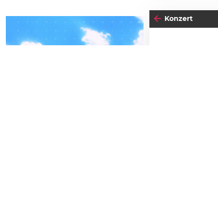
Konzert
06
04
-05
SA
FREITAG
JU
SEPTEMBER
BEATPATROL AUSTRIA
Einlass:
15:00
2026
Beginn:
16:30
Galopprennbahn Freudenau
TICKETS GEWINNEN
Kind 3-12 Jahr
Erwachsene