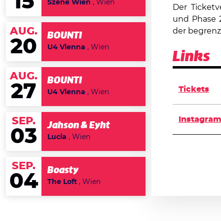
15
Szene Wien
, Wien
Der Ticketv
und Phase 2-
AUG.
der begrenzt
BOUNTI
20
U4 Vienna
, Wien
Links
AUG.
BOUNTI
27
Tickets
U4 Vienna
, Wien
Instagra
SEP.
Jahson & Eyht
03
Lucia
, Wien
SEP.
Boasty
04
The Loft
, Wien