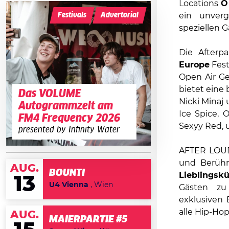
Locations
O
Festivals
Advertorial
ein unverg
speziellen 
Die Afterp
Europe
Fest
Open Air Gel
bietet eine 
Das VOLUME
Nicki Minaj
Autogrammzelt am
Ice Spice, O
FM4 Frequency 2026
Sexyy Red, 
presented by Infinity Water
AFTER LOUD 
und Berühmt
AUG.
BOUNTI
Lieblingsk
13
U4 Vienna
, Wien
Gästen zu
exklusiven 
alle Hip-Ho
AUG.
MAIERPARTIE #5