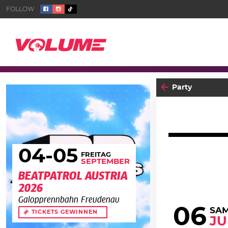
Party
04
-05
FREITAG
SEPTEMBER
BEATPATROL AUSTRIA
2026
Galopprennbahn Freudenau
06
SA
TICKETS GEWINNEN
JU