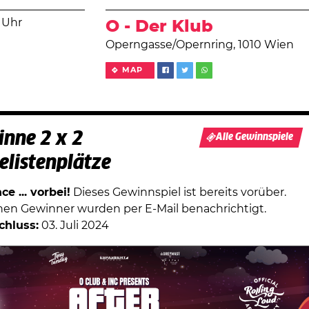
 Uhr
O - Der Klub
Operngasse/Opernring, 1010 Wien
MAP
nne 2 x 2
Alle Gewinnspiele
elistenplätze
e ... vorbei!
Dieses Gewinnspiel ist bereits vorüber.
chen Gewinner wurden per E-Mail benachrichtigt.
chluss:
03. Juli 2024