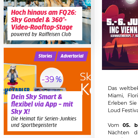
Hoch hinaus am FQ26:
Sky Gondel & 360°-
Video-Rooftop-Stage
powered by Raiffeisen Club
Stories
Advertorial
Das weltbek
Miami, Flo
Dein Sky Smart &
Erleben Sie
flexibel via App – mit
Loud Festiv
Sky X!
Die Heimat für Serien-Junkies
und Sportbegeisterte
Vom
05. b
Nächten di