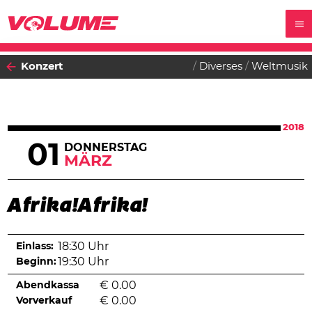
Konzert
Diverses
Weltmusik
2018
01
DONNERSTAG
MÄRZ
Afrika!Afrika!
Einlass:
18:30 Uhr
Beginn:
19:30 Uhr
Abendkassa
€
0.00
Vorverkauf
€
0.00