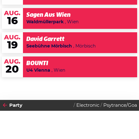
AUG.
Sagen Aus Wien
16
Waldmüllerpark
, Wien
AUG.
David Garrett
19
Seebühne Mörbisch
, Mörbisch
AUG.
BOUNTI
20
U4 Vienna
, Wien
Party
Electronic
Psytrance/Goa
2018