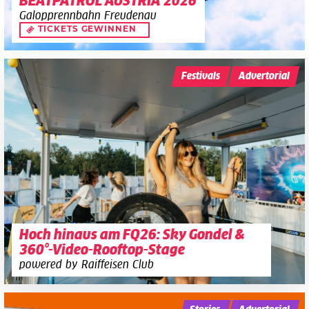
BEATPATROL AUSTRIA 2026
Galopprennbahn Freudenau
TICKETS GEWINNEN
Festivals
Advertorial
Hoch hinaus am FQ26: Sky Gondel &
360°-Video-Rooftop-Stage
powered by Raiffeisen Club