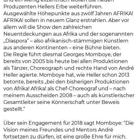
und ein wenig exzentrisch wollen die neuen
Produzenten Hellers Erbe weiterführen.
Ausgewählte Höhepunkte aus zwölf Jahren AFRIKA!
AFRIKA! sollen in neuem Glanz erstrahlen. Aber vor
allem will die Show den zahlreichen
Neuentdeckungen aus Afrika und der sogenannten
„Diaspora“ – also afrikanisch-stämmigen Künstlern
aus anderen Kontinenten – eine Bühne bieten.
Die Regie führt diesmal Georges Momboye, der
bereits von 2005 bis heute bei allen Produktionen
als Tänzer, Choreograph und rechte Hand von André
Heller agierte. Momboye hat, wie Heller schon 2013
betonte, bereits „bei den bisherigen Produktionen
von Afrika! Afrika! als Chef-Choreograf und – nach
meinem Ausscheiden 2008 – auch als künstlerischer
Gesamtleiter seine Könnerschaft unter Beweis
gestellt.“
Über sein Engagement für 2018 sagt Momboye: “Die
Vision meines Freundes und Mentors André
fortsetzen zu dürfen, ist eine große Ehre für mich.