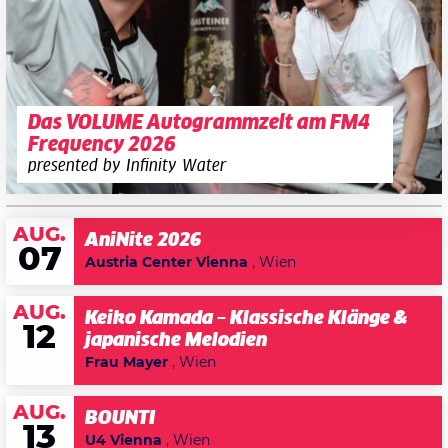
Das VOLUME Autogrammzelt am FM4
Frequency 2026
presented by Infinity Water
AUG.
AniNite 2026
07
Austria Center Vienna
, Wien
AUG.
Keiko Kamada – Klassische Klänge &
12
japanische Melodien
Frau Mayer
, Wien
AUG.
BOUNTI
13
U4 Vienna
, Wien