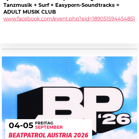
Tanzmusik + Surf + Easyporn-Soundtracks =
ADULT MUSIK CLUB
www.facebook.com/event.php?eid=189051594454851
FREITAG
04
-05
SEPTEMBER
BEATPATROL AUSTRIA 2026