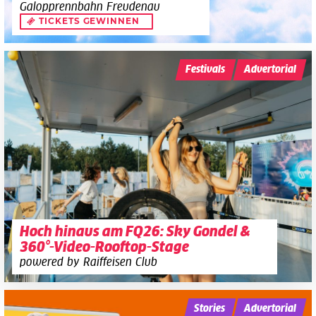
Galopprennbahn Freudenau
TICKETS GEWINNEN
Festivals
Advertorial
Hoch hinaus am FQ26: Sky Gondel &
360°-Video-Rooftop-Stage
powered by Raiffeisen Club
Stories
Advertorial