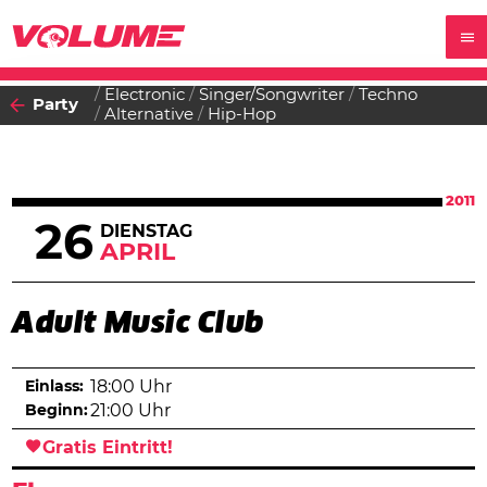
Electronic
Singer/Songwriter
Techno
Party
Alternative
Hip-Hop
2011
26
DIENSTAG
APRIL
Adult Music Club
Einlass:
18:00 Uhr
Beginn:
21:00 Uhr
Gratis Eintritt!