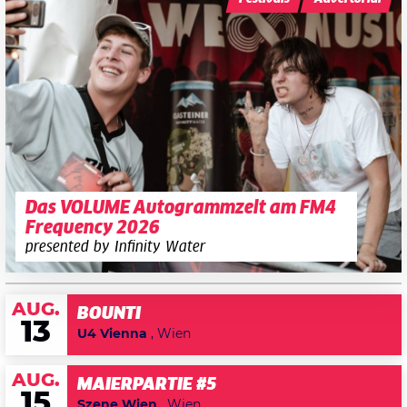
Das VOLUME Autogrammzelt am FM4
Frequency 2026
presented by Infinity Water
AUG.
BOUNTI
13
U4 Vienna
, Wien
AUG.
MAIERPARTIE #5
15
Szene Wien
, Wien