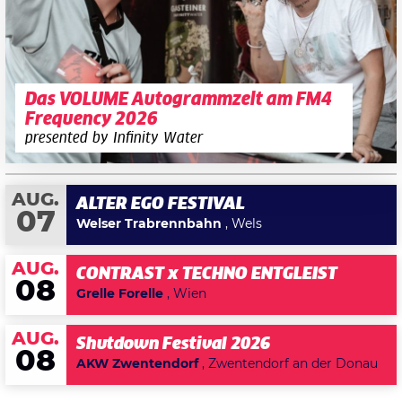
Das VOLUME Autogrammzelt am FM4
Frequency 2026
presented by Infinity Water
AUG.
ALTER EGO FESTIVAL
07
Welser Trabrennbahn
, Wels
AUG.
CONTRAST x TECHNO ENTGLEIST
08
Grelle Forelle
, Wien
AUG.
Shutdown Festival 2026
08
AKW Zwentendorf
, Zwentendorf an der Donau