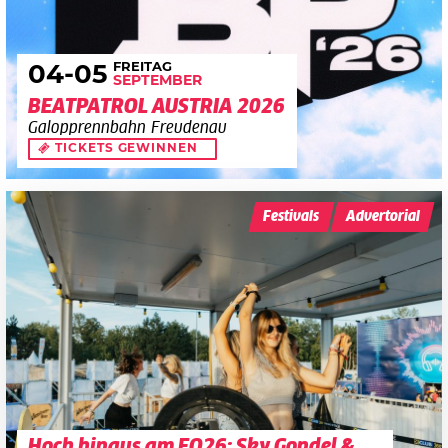
FREITAG
04
-05
SEPTEMBER
BEATPATROL AUSTRIA 2026
Galopprennbahn Freudenau
TICKETS GEWINNEN
Festivals
Advertorial
Hoch hinaus am FQ26: Sky Gondel &