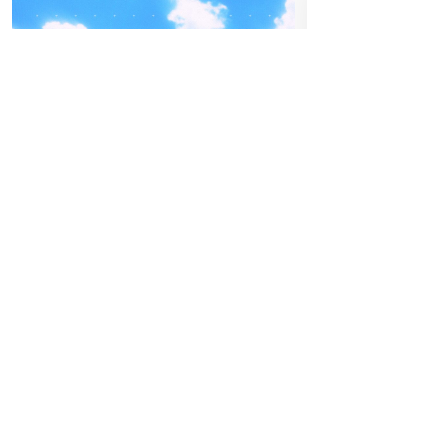
24
04
-05
FRE
FREITAG
JU
SEPTEMBER
BEATPATROL AUSTRIA
Einlass:
22:00
2026
Beginn:
00:0
Galopprennbahn Freudenau
TICKETS GEWINNEN
Abendkassa
Vorverkauf
Festivals
Advertorial
Gewi
Letzte Chanc
Die glückli
Teilnahmes
Hoch hinaus am FQ26: