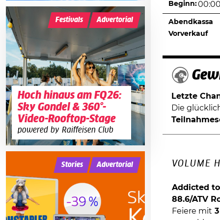
Beginn:
00:0
Festivals
Advertorial
Abendkassa
Vorverkauf
Gewi
Hoch hinaus am FQ26:
Letzte Chanc
Sky Gondel & 360°-
Die glückli
Video-Rooftop-Stage
Teilnahmes
powered by Raiffeisen Club
VOLUME H
Stories
Advertorial
Addicted to
88.6/ATV R
Feiere mit
3