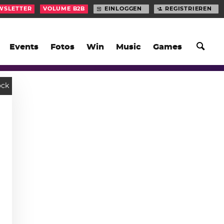
WSLETTER
VOLUME B2B
EINLOGGEN
REGISTRIEREN
Events
Fotos
Win
Music
Games
ock