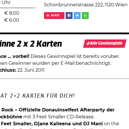
0 Uhr
Schönbrunnerstrasse 222, 1120 Wien
€
8.00
MAP
€
6.00
nne 2 x 2 Karten
Alle Gewinnspiele
e ... vorbei!
Dieses Gewinnspiel ist bereits vorüber.
chen Gewinner wurden per E-Mail benachrichtigt.
chluss:
22. Juni 2011
AT 2×2 KARTEN FÜR DICH!
 Rock – Offizielle Donauinselfest Afterparty der
ockbühne
mit 3 Feet Smaller CD-Release.
 Feet Smaller, Djane Kaileena und DJ Mani
on the