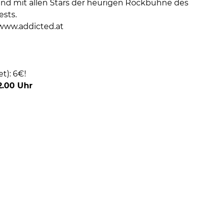
und mit allen Stars der heurigen Rockbühne des
ests.
 www.addicted.at
t): 6€!
2.00 Uhr