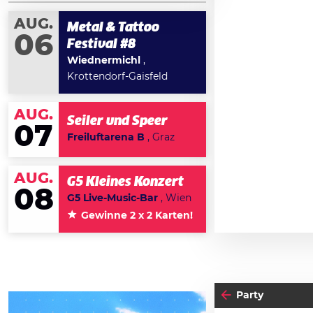
AUG.
Metal & Tattoo
06
Festival #8
Wiednermichl
,
Krottendorf-Gaisfeld
AUG.
Seiler und Speer
07
Freiluftarena B
, Graz
AUG.
G5 Kleines Konzert
08
G5 Live-Music-Bar
, Wien
Gewinne 2 x 2 Karten!
Party