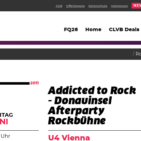
NE
AGB
Offenlegung
Datenschutz
Impressum
FQ26
Home
CLVB Deals
R
2011
Addicted to Rock
- Donauinsel
Afterparty
ITAG
Rockbühne
NI
 Uhr
U4 Vienna