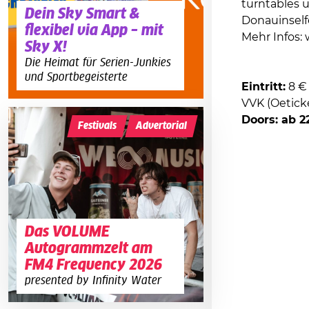
turntables 
Dein Sky Smart &
Donauinself
flexibel via App – mit
Mehr Infos:
Sky X!
Die Heimat für Serien-Junkies
und Sportbegeisterte
Eintritt:
8 €
VVK (Oeticke
Doors: ab 2
Festivals
Advertorial
Das VOLUME
Autogrammzelt am
FM4 Frequency 2026
presented by Infinity Water