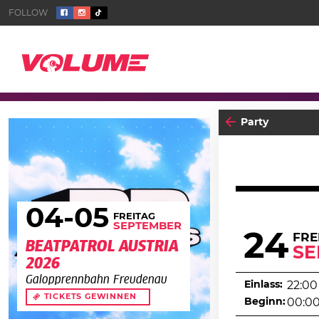
Party
04
-05
FREITAG
SEPTEMBER
24
FRE
BEATPATROL AUSTRIA
SE
2026
Galopprennbahn Freudenau
Einlass:
22:00
TICKETS GEWINNEN
Beginn:
00:0