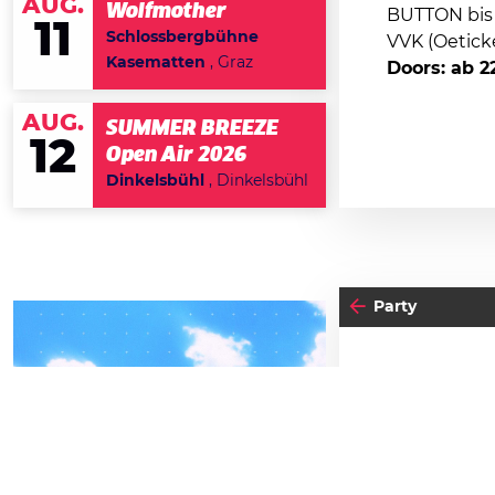
AUG.
Wolfmother
BUTTON bis 2
11
Schlossbergbühne
VVK (Oeticke
Kasematten
, Graz
Doors: ab 2
AUG.
SUMMER BREEZE
12
Open Air 2026
Dinkelsbühl
, Dinkelsbühl
Party
24
04
-05
FRE
FREITAG
SE
SEPTEMBER