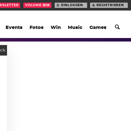
WSLETTER
VOLUME B2B
EINLOGGEN
REGISTRIEREN
Events
Fotos
Win
Music
Games
ock