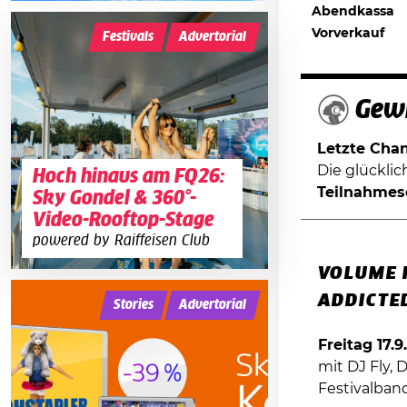
Abendkassa
Vorverkauf
Festivals
Advertorial
Gewi
Letzte Chanc
Die glückli
Hoch hinaus am FQ26:
Teilnahmes
Sky Gondel & 360°-
Video-Rooftop-Stage
powered by Raiffeisen Club
VOLUME 
ADDICTE
Stories
Advertorial
Freitag 17.
mit DJ Fly,
Festivalban