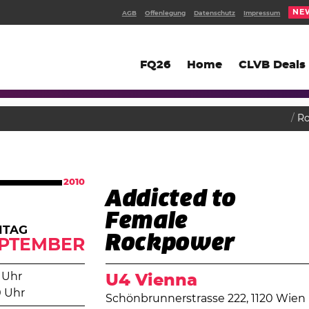
NE
AGB
Offenlegung
Datenschutz
Impressum
FQ26
Home
CLVB Deals
R
2010
Addicted to
Female
ITAG
Rockpower
PTEMBER
 Uhr
U4 Vienna
0 Uhr
Schönbrunnerstrasse 222, 1120 Wien