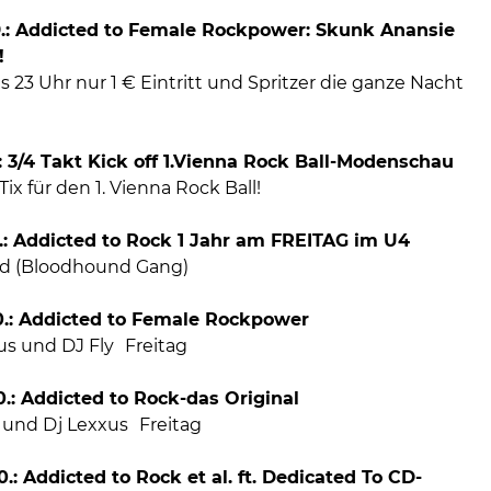
9.: Addicted to Female Rockpower: Skunk Anansie
!
is 23 Uhr nur 1 € Eintritt und Spritzer die ganze Nacht
0.: 3/4 Takt Kick off 1.Vienna Rock Ball-Modenschau
ix für den 1. Vienna Rock Ball!
0.: Addicted to Rock 1 Jahr am FREITAG im U4
red (Bloodhound Gang)
10.: Addicted to Female Rockpower
us und DJ Fly Freitag
10.: Addicted to Rock-das Original
 und Dj Lexxus Freitag
0.: Addicted to Rock et al. ft. Dedicated To CD-