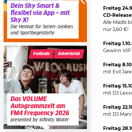
Dein Sky Smart &
Freitag 24.
flexibel via App – mit
CD-Release
Sky X!
Alle Mädls b
Die Heimat für Serien-Junkies
nur 2,60 €!
und Sportbegeisterte
Freitag 1.1
Gewinn VIP T
Festivals
Advertorial
Freitag 8.1
mit Evil Ja
Freitag 15.
mit DJ Lexx
Das VOLUME
Autogrammzelt am
Freitag 22.
FM4 Frequency 2026
mit DJ Mani
presented by Infinity Water
Freitag 28.1