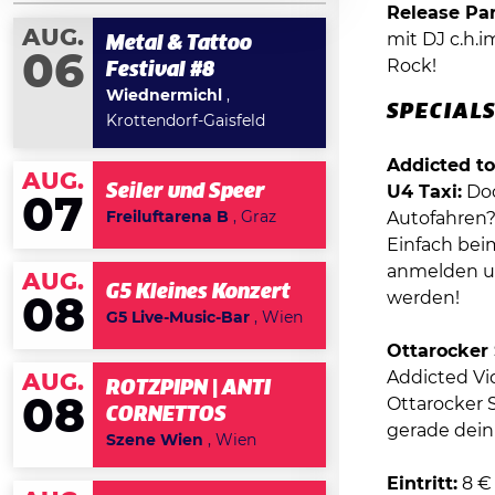
Release Par
AUG.
mit DJ c.h.i
Metal & Tattoo
06
Rock!
Festival #8
Wiednermichl
,
SPECIALS
Krottendorf-Gaisfeld
Addicted to
AUG.
Seiler und Speer
U4 Taxi:
Doc
07
Freiluftarena B
, Graz
Autofahren? 
Einfach bei
anmelden un
AUG.
G5 Kleines Konzert
werden!
08
G5 Live-Music-Bar
, Wien
Ottarocker 
Addicted Vi
AUG.
ROTZPIPN | ANTI
08
Ottarocker S
CORNETTOS
gerade dein
Szene Wien
, Wien
Eintritt:
8 € 