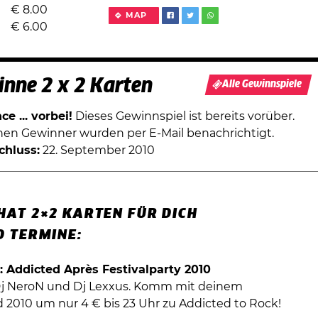
€
8.00
MAP
€
6.00
nne 2 x 2 Karten
Alle Gewinnspiele
e ... vorbei!
Dieses Gewinnspiel ist bereits vorüber.
chen Gewinner wurden per E-Mail benachrichtigt.
chluss:
22. September 2010
HAT 2×2 KARTEN FÜR DICH
D TERMINE:
9.: Addicted Après Festivalparty 2010
 Dj NeroN und Dj Lexxus. Komm mit deinem
d 2010 um nur 4 € bis 23 Uhr zu Addicted to Rock!