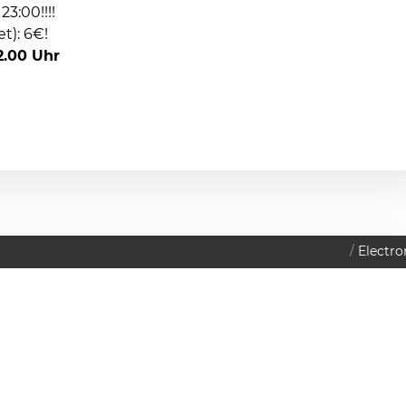
3:00!!!!
t): 6€!
2.00 Uhr
Electro
2010
Datenschutzerklärung
BrrrART-Club
ITAG
PTEMBER