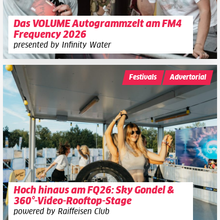
Das VOLUME Autogrammzelt am FM4
Frequency 2026
presented by Infinity Water
Festivals
Advertorial
Hoch hinaus am FQ26: Sky Gondel &
360°-Video-Rooftop-Stage
powered by Raiffeisen Club