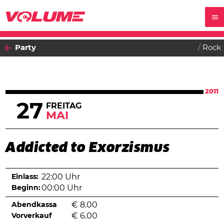
Party
Rock
2011
27
FREITAG
MAI
Addicted to Exorzismus
Einlass:
22:00 Uhr
Beginn:
00:00 Uhr
Abendkassa
€
8.00
Vorverkauf
€
6.00