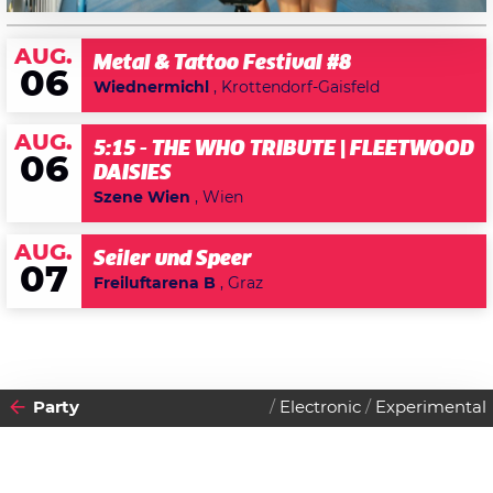
AUG.
Metal & Tattoo Festival #8
06
Wiednermichl
, Krottendorf-Gaisfeld
AUG.
5:15 - THE WHO TRIBUTE | FLEETWOOD
06
DAISIES
Szene Wien
, Wien
AUG.
Seiler und Speer
07
Freiluftarena B
, Graz
Party
Electronic
Experimental