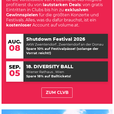
profitierst du von
lautstarken Deals
: von gratis
Eintritten in Clubs bis hin zu
exklusiven
Gewinnspielen
für die größten Konzerte und
Festivals. Alles, was du dafür brauchst, ist ein
kostenloser
Account auf volume.at.
Shutdown Festival 2026
AUG.
AKW Zwentendorf
, Zwentendorf an der Donau
08
Spare 10% auf Festivalpässe! (solange der
Vorrat reicht!)
18. DIVERSITY BALL
SEP.
05
Wiener Rathaus
, Wien
Spare 18% auf Balltickets!
ZUM CLVB