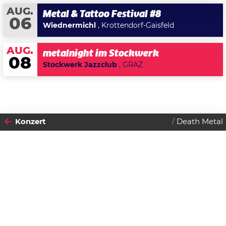
AUG.
Metal & Tattoo Festival #8
06
Wiednermichl
, Krottendorf-Gaisfeld
AUG.
metalnight im Stockwerk
08
Stockwerk Jazzclub
, GRAZ
Konzert
Death Metal
2025
07
FREITAG
FEBRUAR
Datenschutzerklärung
Cattle Decapitation & Shadow
Zustimmen