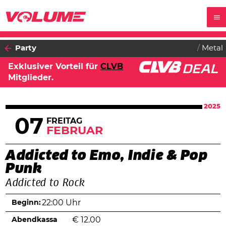
Party
Metal
Exklusiver Vorteil für
CLVB
Mitglieder.
2025
07
FREITAG
FEBRUAR
Addicted to Emo, Indie & Pop
Punk
Addicted to Rock
Beginn:
22:00 Uhr
Abendkassa
€
12.00