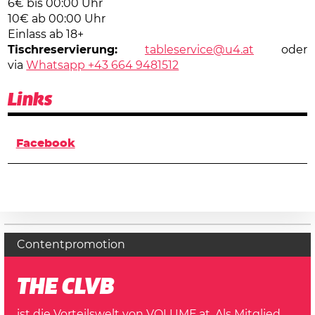
6€ bis 00:00 Uhr
10€ ab 00:00 Uhr
Einlass ab 18+
Tischreservierung:
tableservice@u4.at
oder
via
Whatsapp +43 664 9481512
Links
Facebook
Contentpromotion
THE CLVB
ist die Vorteilswelt von VOLUME.at. Als Mitglied