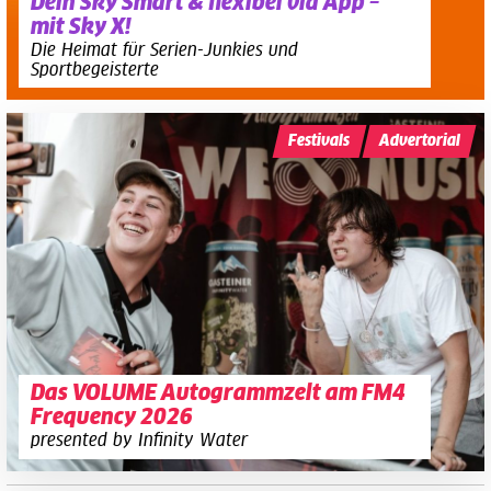
Dein Sky Smart & flexibel via App –
mit Sky X!
Die Heimat für Serien-Junkies und
Sportbegeisterte
Festivals
Advertorial
Das VOLUME Autogrammzelt am FM4
Frequency 2026
presented by Infinity Water