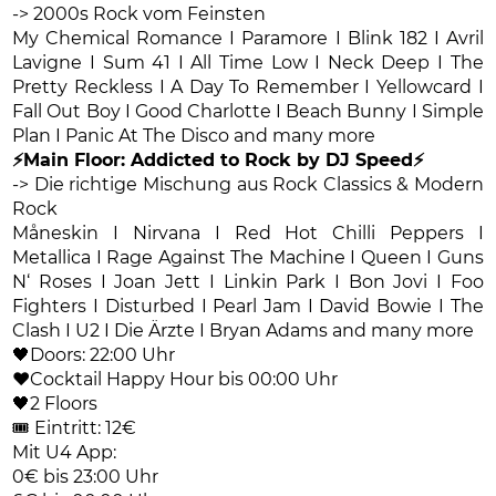
-> 2000s Rock vom Feinsten
My Chemical Romance I Paramore I Blink 182 I Avril
Lavigne I Sum 41 I All Time Low I Neck Deep I The
Pretty Reckless I A Day To Remember I Yellowcard I
Fall Out Boy I Good Charlotte I Beach Bunny I Simple
Plan I Panic At The Disco and many more
⚡️Main Floor: Addicted to Rock by DJ Speed⚡️
-> Die richtige Mischung aus Rock Classics & Modern
Rock
Måneskin I Nirvana I Red Hot Chilli Peppers I
Metallica I Rage Against The Machine I Queen I Guns
N‘ Roses I Joan Jett I Linkin Park I Bon Jovi I Foo
Fighters I Disturbed I Pearl Jam I David Bowie I The
Clash I U2 I Die Ärzte I Bryan Adams and many more
🖤Doors: 22:00 Uhr
❤️Cocktail Happy Hour bis 00:00 Uhr
🖤2 Floors
🎟️ Eintritt: 12€
Mit U4 App:
0€ bis 23:00 Uhr